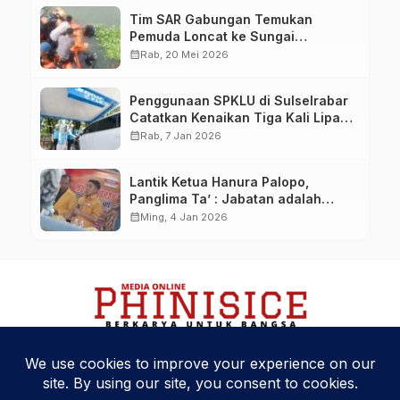
Tim SAR Gabungan Temukan
Pemuda Loncat ke Sungai
Pampang Makassar
calendar_month
Rab, 20 Mei 2026
Penggunaan SPKLU di Sulselrabar
Catatkan Kenaikan Tiga Kali Lipat
di Tahun 2025
calendar_month
Rab, 7 Jan 2026
Lantik Ketua Hanura Palopo,
Panglima Ta’ : Jabatan adalah
amanah siap dipertanggung
calendar_month
Ming, 4 Jan 2026
jawabkan!
Kebijakan Privasi
Kode Etik
Disclaimer