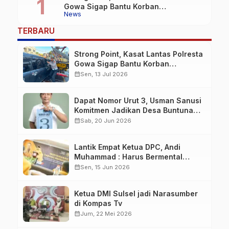
Gowa Sigap Bantu Korban
News
Kecelakaan
TERBARU
Strong Point, Kasat Lantas Polresta
Gowa Sigap Bantu Korban
Kecelakaan
calendar_month
Sen, 13 Jul 2026
Dapat Nomor Urut 3, Usman Sanusi
Komitmen Jadikan Desa Buntuna
Jauh lebih Baik
calendar_month
Sab, 20 Jun 2026
Lantik Empat Ketua DPC, Andi
Muhammad : Harus Bermental
Pejuang
calendar_month
Sen, 15 Jun 2026
Ketua DMI Sulsel jadi Narasumber
di Kompas Tv
calendar_month
Jum, 22 Mei 2026