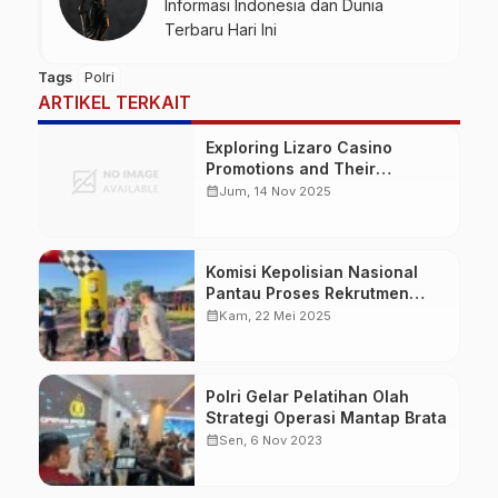
Informasi Indonesia dan Dunia
Terbaru Hari Ini
Tags
Polri
ARTIKEL TERKAIT
Exploring Lizaro Casino
Promotions and Their
Wagering Requirements in
calendar_month
Jum, 14 Nov 2025
Detail
Komisi Kepolisian Nasional
Pantau Proses Rekrutmen
Polri di Polda Sulsel
calendar_month
Kam, 22 Mei 2025
Polri Gelar Pelatihan Olah
Strategi Operasi Mantap Brata
calendar_month
Sen, 6 Nov 2023