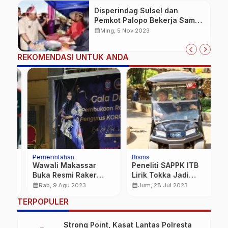
Disperindag Sulsel dan
Pemkot Palopo Bekerja Sama
Gelar Pasar Murah
calendar_month
Ming, 5 Nov 2023
REKOMENDASI UNTUK ANDA
Pemerintahan
Bisnis
N
Wawali Makassar
Peneliti SAPPK ITB
M
Buka Resmi Raker
Lirik Tokka Jadi
B
da
Dewan Pengurus
Kawasan Percontohan
P
calendar_month
calendar_month
calendar_month
Rab, 9 Agu 2023
Jum, 28 Jul 2023
Korpri di Bali
Pemanfaatan
J
…
TERPOPULER
Tanaman Bambu
S
P
Strong Point, Kasat Lantas Polresta