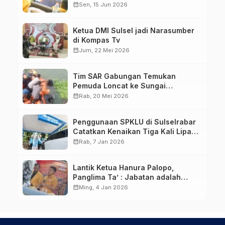
Pejuang
calendar_month
Sen, 15 Jun 2026
Ketua DMI Sulsel jadi Narasumber
di Kompas Tv
calendar_month
Jum, 22 Mei 2026
Tim SAR Gabungan Temukan
Pemuda Loncat ke Sungai
Pampang Makassar
calendar_month
Rab, 20 Mei 2026
Penggunaan SPKLU di Sulselrabar
Catatkan Kenaikan Tiga Kali Lipat
di Tahun 2025
calendar_month
Rab, 7 Jan 2026
Lantik Ketua Hanura Palopo,
Panglima Ta’ : Jabatan adalah
amanah siap dipertanggung
calendar_month
Ming, 4 Jan 2026
jawabkan!