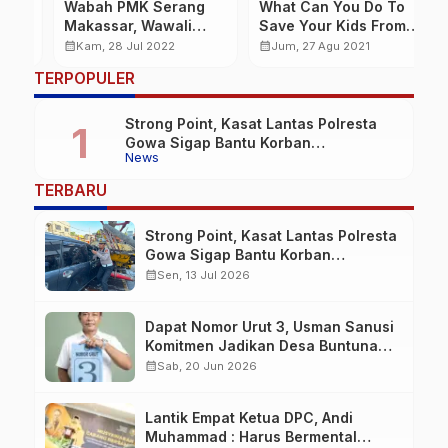
Wabah PMK Serang
What Can You Do To
P
Makassar, Wawali
Save Your Kids From
N
Fatma Minta Satgas
Destruction By Social
P
calendar_month
calendar_month
calendar_month
Kam, 28 Jul 2022
Jum, 27 Agu 2021
Tingkatkan Edukasi
Media?
…
TERPOPULER
Strong Point, Kasat Lantas Polresta
Gowa Sigap Bantu Korban
News
Kecelakaan
TERBARU
Strong Point, Kasat Lantas Polresta
Gowa Sigap Bantu Korban
Kecelakaan
calendar_month
Sen, 13 Jul 2026
Dapat Nomor Urut 3, Usman Sanusi
Komitmen Jadikan Desa Buntuna
Jauh lebih Baik
calendar_month
Sab, 20 Jun 2026
Lantik Empat Ketua DPC, Andi
Muhammad : Harus Bermental