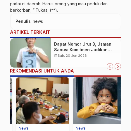
partai di daerah. Harus orang yang mau peduli dan
berkorban, ” Tukas, (**).
Penulis
: news
ARTIKEL TERKAIT
Dapat Nomor Urut 3, Usman
Sanusi Komitmen Jadikan
Desa Buntuna Jauh lebih Baik
calendar_month
Sab, 20 Jun 2026
REKOMENDASI UNTUK ANDA
News
News
N