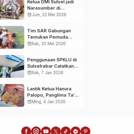
Ketua DMI Sulsel jadi
Narasumber di
Kompas Tv
calendar_month
Jum, 22 Mei 2026
Tim SAR Gabungan
Temukan Pemuda
Loncat ke Sungai
calendar_month
Rab, 20 Mei 2026
Pampang Makassar
Penggunaan SPKLU di
Sulselrabar Catatkan
Kenaikan Tiga Kali
calendar_month
Rab, 7 Jan 2026
Lipat di Tahun 2025
Lantik Ketua Hanura
Palopo, Panglima Ta’ :
Jabatan adalah
calendar_month
Ming, 4 Jan 2026
amanah siap
dipertanggung
jawabkan!