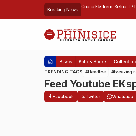
as Kesiapan Hadapi Perkara Sengketa
Cuaca Ekstrem, Ketua TP
Breaking News
menu
home
Bisnis
Bola & Sports
Collection
TRENDING TAGS
#Headline
#breaking 
Feed Youtube EKsp
Facebook
Twitter
Whatsapp