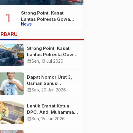
Strong Point, Kasat
Lantas Polresta Gowa
News
Sigap Bantu Korban
Kecelakaan
ERBARU
Strong Point, Kasat
Lantas Polresta Gowa
Sigap Bantu Korban
calendar_month
Sen, 13 Jul 2026
Kecelakaan
Dapat Nomor Urut 3,
Usman Sanusi
Komitmen Jadikan
calendar_month
Sab, 20 Jun 2026
Desa Buntuna Jauh
lebih Baik
Lantik Empat Ketua
DPC, Andi Muhammad
: Harus Bermental
calendar_month
Sen, 15 Jun 2026
Pejuang