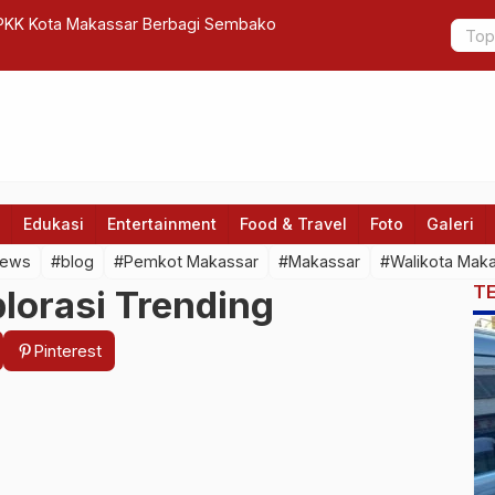
 PKK Kota Makassar Berbagi Sembako
PLN Dorong 
Bersih
Edukasi
Entertainment
Food & Travel
Foto
Galeri
news
#blog
#Pemkot Makassar
#Makassar
#Walikota Mak
T
lorasi Trending
Pinterest