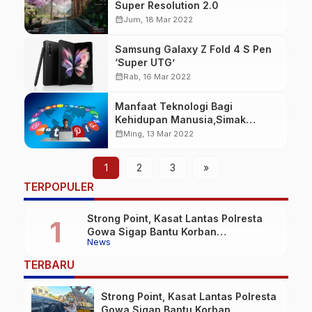
Super Resolution 2.0
calendar_month
Jum, 18 Mar 2022
Samsung Galaxy Z Fold 4 S Pen
‘Super UTG’
calendar_month
Rab, 16 Mar 2022
Manfaat Teknologi Bagi
Kehidupan Manusia,Simak
datanya
calendar_month
Ming, 13 Mar 2022
1
2
3
»
TERPOPULER
Strong Point, Kasat Lantas Polresta
Gowa Sigap Bantu Korban
News
Kecelakaan
TERBARU
Strong Point, Kasat Lantas Polresta
Gowa Sigap Bantu Korban