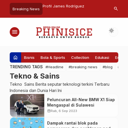
andiri Benih Andalan,
Profil James Rodríguez
Timsel KPID 
search
Breaking News
adi di Desa Tanete
Sulsel : Ting
bus 8,8 Ton Per
Proses Selek
light_mode
menu
home
Bisnis
Bola & Sports
Collection
Edukasi
Entert
TRENDING TAGS
#Headline
#breaking news
#blog
#Pem
Tekno & Sains
Tekno Sains Berita seputar teknologi terkini Terbaru
Indonesia dan Dunia Hari Ini
Peluncuran All-New BMW X1 Siap
Mengaspal di Sulawesi
calendar_month
Rab, 6 Sep 2023
Dampak rantai blok pada