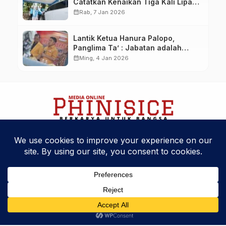
Catatkan Kenaikan Tiga Kali Lipat
di Tahun 2025
calendar_month
Rab, 7 Jan 2026
Lantik Ketua Hanura Palopo,
Panglima Ta’ : Jabatan adalah
amanah siap dipertanggung
calendar_month
Ming, 4 Jan 2026
jawabkan!
Kebijakan Privasi
Kode Etik
Disclaimer
Phinisice - Berkarya Untuk Bangsa
© 2025 Phinova Media Networks. All Rights Reserved.