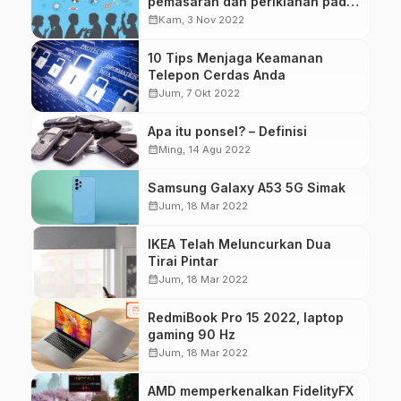
pemasaran dan periklanan pada
tahun 2022
calendar_month
Kam, 3 Nov 2022
10 Tips Menjaga Keamanan
Telepon Cerdas Anda
calendar_month
Jum, 7 Okt 2022
Apa itu ponsel? – Definisi
calendar_month
Ming, 14 Agu 2022
Samsung Galaxy A53 5G Simak
calendar_month
Jum, 18 Mar 2022
IKEA Telah Meluncurkan Dua
Tirai Pintar
calendar_month
Jum, 18 Mar 2022
RedmiBook Pro 15 2022, laptop
gaming 90 Hz
calendar_month
Jum, 18 Mar 2022
AMD memperkenalkan FidelityFX