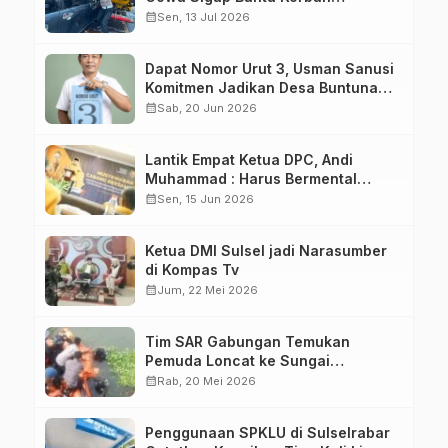
Kecelakaan
calendar_month
Sen, 13 Jul 2026
Dapat Nomor Urut 3, Usman Sanusi
Komitmen Jadikan Desa Buntuna
Jauh lebih Baik
calendar_month
Sab, 20 Jun 2026
Lantik Empat Ketua DPC, Andi
Muhammad : Harus Bermental
Pejuang
calendar_month
Sen, 15 Jun 2026
Ketua DMI Sulsel jadi Narasumber
di Kompas Tv
calendar_month
Jum, 22 Mei 2026
Tim SAR Gabungan Temukan
Pemuda Loncat ke Sungai
Pampang Makassar
calendar_month
Rab, 20 Mei 2026
Penggunaan SPKLU di Sulselrabar