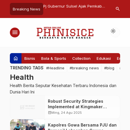
Makassar ke-416, PD
Pj Gubernur Sulsel Ajak Pemkab
Semarak 17 A
search
Breaking News
apkan Lima Kantong
Jeneponto Sukseskan Program
Pantai Losari
is
Budidaya Pisang, Lahan 1.000
Bendera Mera
Hektare
light_mode
menu
home
Bisnis
Bola & Sports
Collection
Edukasi
Entert
TRENDING TAGS
#Headline
#breaking news
#blog
#Pem
Health
Health Berita Seputar Kesehatan Terbaru Indonesia dan
Dunia Hari Ini
Robust Security Strategies
Implemented at Kingmaker
Casino to Ensure Player Safety
calendar_month
Ming, 24 Agu 2025
Kapolres Gowa Bersama PJU dan