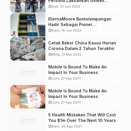
Personil Laksankan Gowes
Bersama
calendar_month
Sab, 10 Jun 2023
EternaMoore Bontolempangan
Hadir Sebagai Pioner
Regenerative Medicine
calendar_month
Kam, 16 Jun 2022
Cetak Rekor China Kasus Harian
Corona Dalam 2 Tahun Terakhir
calendar_month
Ming, 13 Mar 2022
Mobile Is Bound To Make An
Impact In Your Business
calendar_month
Jum, 27 Agu 2021
Mobile Is Bound To Make An
Impact In Your Business
calendar_month
Jum, 27 Agu 2021
5 Health Mistakes That Will Cost
You $1m Over The Next 10 Years
calendar_month
Kam, 26 Agu 2021