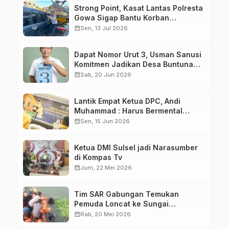
Strong Point, Kasat Lantas Polresta
Gowa Sigap Bantu Korban
Kecelakaan
calendar_month
Sen, 13 Jul 2026
Dapat Nomor Urut 3, Usman Sanusi
Komitmen Jadikan Desa Buntuna
Jauh lebih Baik
calendar_month
Sab, 20 Jun 2026
Lantik Empat Ketua DPC, Andi
Muhammad : Harus Bermental
Pejuang
calendar_month
Sen, 15 Jun 2026
Ketua DMI Sulsel jadi Narasumber
di Kompas Tv
calendar_month
Jum, 22 Mei 2026
Tim SAR Gabungan Temukan
Pemuda Loncat ke Sungai
Pampang Makassar
calendar_month
Rab, 20 Mei 2026