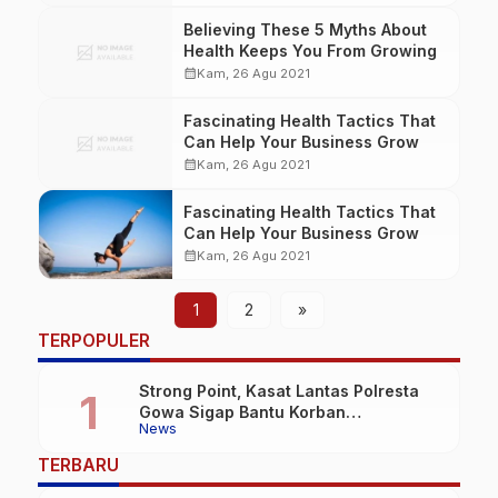
Believing These 5 Myths About
Health Keeps You From Growing
calendar_month
Kam, 26 Agu 2021
Fascinating Health Tactics That
Can Help Your Business Grow
calendar_month
Kam, 26 Agu 2021
Fascinating Health Tactics That
Can Help Your Business Grow
calendar_month
Kam, 26 Agu 2021
1
2
»
TERPOPULER
Strong Point, Kasat Lantas Polresta
Gowa Sigap Bantu Korban
News
Kecelakaan
TERBARU