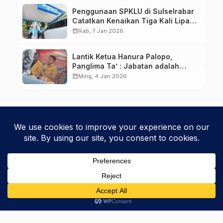
Penggunaan SPKLU di Sulselrabar
Catatkan Kenaikan Tiga Kali Lipat
di Tahun 2025
calendar_month
Rab, 7 Jan 2026
Lantik Ketua Hanura Palopo,
Panglima Ta’ : Jabatan adalah
amanah siap dipertanggung
calendar_month
Ming, 4 Jan 2026
jawabkan!
Kebijakan Privasi
Kode Etik
Disclaimer
Phinisice - Berkarya Untuk Bangsa
© 2025 Phinova Media Networks. All Rights Reserved.