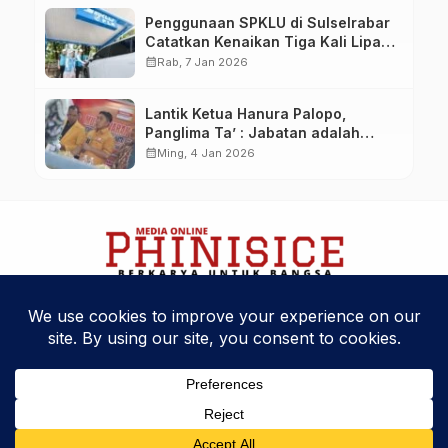
Penggunaan SPKLU di Sulselrabar
Catatkan Kenaikan Tiga Kali Lipat
di Tahun 2025
calendar_month
Rab, 7 Jan 2026
Lantik Ketua Hanura Palopo,
Panglima Ta’ : Jabatan adalah
amanah siap dipertanggung
calendar_month
Ming, 4 Jan 2026
jawabkan!
Kebijakan Privasi
Kode Etik
Disclaimer
Phinisice - Berkarya Untuk Bangsa
© 2025 Phinova Media Networks. All Rights Reserved.