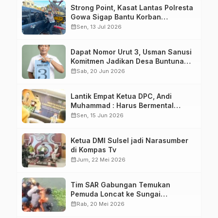
Strong Point, Kasat Lantas Polresta
Gowa Sigap Bantu Korban
Kecelakaan
calendar_month
Sen, 13 Jul 2026
Dapat Nomor Urut 3, Usman Sanusi
Komitmen Jadikan Desa Buntuna
Jauh lebih Baik
calendar_month
Sab, 20 Jun 2026
Lantik Empat Ketua DPC, Andi
Muhammad : Harus Bermental
Pejuang
calendar_month
Sen, 15 Jun 2026
Ketua DMI Sulsel jadi Narasumber
di Kompas Tv
calendar_month
Jum, 22 Mei 2026
Tim SAR Gabungan Temukan
Pemuda Loncat ke Sungai
Pampang Makassar
calendar_month
Rab, 20 Mei 2026