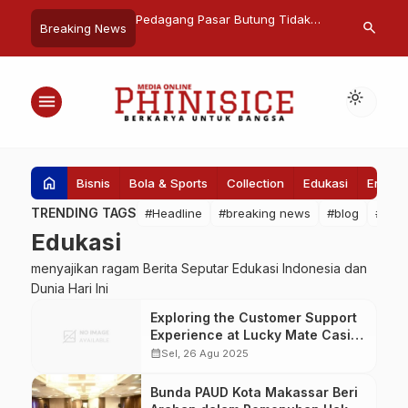
Sulsel, Resmikan Masjid
Pedagang Pasar Butung Tidak
Komitmen Ber
search
Breaking News
jab Gubernuran
Perlu Khawatir : Diambilalih
Polri Tetapk
Perumda Pasar
Match Fixing 
light_mode
menu
home
Bisnis
Bola & Sports
Collection
Edukasi
Entert
TRENDING TAGS
#Headline
#breaking news
#blog
#Pem
Edukasi
menyajikan ragam Berita Seputar Edukasi Indonesia dan
Dunia Hari Ini
Exploring the Customer Support
Experience at Lucky Mate Casino
for Players
calendar_month
Sel, 26 Agu 2025
Bunda PAUD Kota Makassar Beri