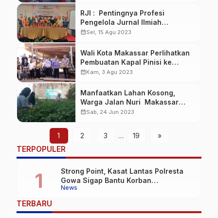
RJI : Pentingnya Profesi
Pengelola Jurnal Ilmiah
Berstandar
calendar_month
Sel, 15 Agu 2023
Wali Kota Makassar Perlihatkan
Pembuatan Kapal Pinisi ke
Senior Management Programme
calendar_month
Kam, 3 Agu 2023
Singapore
Manfaatkan Lahan Kosong,
Warga Jalan Nuri Makassar
Wujudkan Lorong Wisata
calendar_month
Sab, 24 Jun 2023
Pertanian Cabe
1
2
3
…
19
»
TERPOPULER
Strong Point, Kasat Lantas Polresta
Gowa Sigap Bantu Korban
News
Kecelakaan
TERBARU