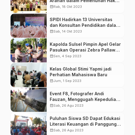
Arahan dalam Pemenuhan Hak
Anak
calendar_month
Rab, 18 Okt 2023
SPIDI Hadirkan 13 Universitas
dan Konsultan Pendidikan dalam
dan Luar Negeri
calendar_month
Sab, 14 Okt 2023
Kapolda Sulsel Pimpin Apel Gelar
Pasukan Operasi Zebra Pallawa
2023
calendar_month
Sen, 4 Sep 2023
Kelas Global Stimi Yapmi jadi
Perhatian Mahasiswa Baru
calendar_month
Jum, 1 Sep 2023
Event F8, Fotografer Andi
Fauzan, Menggugah Kepedulian
Masyarakat Melalui Foto
calendar_month
Sab, 26 Agu 2023
Puluhan Siswa SD Dapat Edukasi
Literasi Keuangan di Panggung
F8 Makassar
calendar_month
Sab, 26 Agu 2023