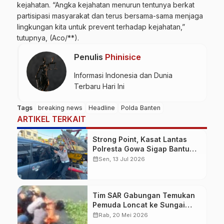
kejahatan. “Angka kejahatan menurun tentunya berkat
partisipasi
masyarakat
dan terus bersama-sama menjaga
lingkungan kita untuk prevent terhadap kejahatan,”
tutupnya, (Aco/**).
Penulis
Phinisice
Informasi Indonesia dan Dunia
Terbaru Hari Ini
Tags
breaking news
Headline
Polda Banten
ARTIKEL TERKAIT
Strong Point, Kasat Lantas
Polresta Gowa Sigap Bantu
Korban Kecelakaan
calendar_month
Sen, 13 Jul 2026
Tim SAR Gabungan Temukan
Pemuda Loncat ke Sungai
Pampang Makassar
calendar_month
Rab, 20 Mei 2026