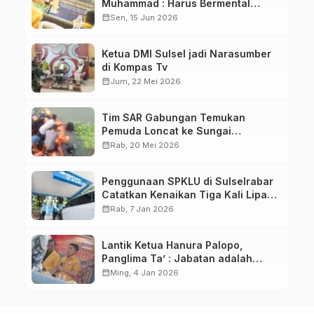
Muhammad : Harus Bermental
Pejuang
calendar_month
Sen, 15 Jun 2026
Ketua DMI Sulsel jadi Narasumber
di Kompas Tv
calendar_month
Jum, 22 Mei 2026
Tim SAR Gabungan Temukan
Pemuda Loncat ke Sungai
Pampang Makassar
calendar_month
Rab, 20 Mei 2026
Penggunaan SPKLU di Sulselrabar
Catatkan Kenaikan Tiga Kali Lipat
di Tahun 2025
calendar_month
Rab, 7 Jan 2026
Lantik Ketua Hanura Palopo,
Panglima Ta’ : Jabatan adalah
amanah siap dipertanggung
calendar_month
Ming, 4 Jan 2026
jawabkan!