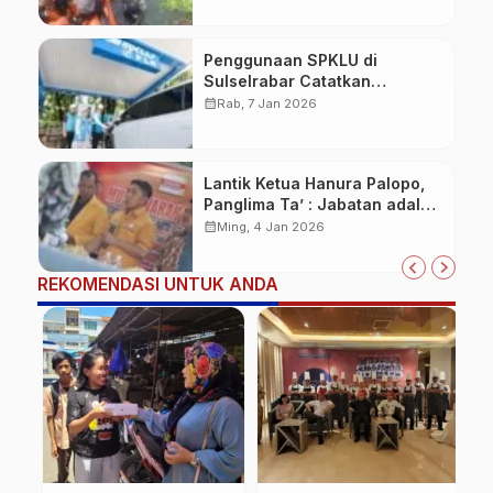
Penggunaan SPKLU di
Sulselrabar Catatkan
Kenaikan Tiga Kali Lipat di
calendar_month
Rab, 7 Jan 2026
Tahun 2025
Lantik Ketua Hanura Palopo,
Panglima Ta’ : Jabatan adalah
amanah siap dipertanggung
calendar_month
Ming, 4 Jan 2026
jawabkan!
REKOMENDASI UNTUK ANDA