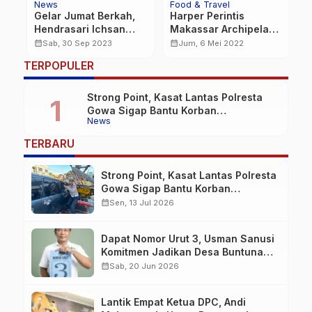
News
Food & Travel
N
Gelar Jumat Berkah,
Harper Perintis
D
Hendrasari Ichsan
Makassar Archipelago
F
Menyapa Pedagang di
Food Festival
P
calendar_month
calendar_month
calendar_month
Sab, 30 Sep 2023
Jum, 6 Mei 2022
Pasar Terong
Hadirkan 15 Executive
B
…
TERPOPULER
Chef
K
Strong Point, Kasat Lantas Polresta
Gowa Sigap Bantu Korban
News
Kecelakaan
TERBARU
Strong Point, Kasat Lantas Polresta
Gowa Sigap Bantu Korban
Kecelakaan
calendar_month
Sen, 13 Jul 2026
Dapat Nomor Urut 3, Usman Sanusi
Komitmen Jadikan Desa Buntuna
Jauh lebih Baik
calendar_month
Sab, 20 Jun 2026
Lantik Empat Ketua DPC, Andi