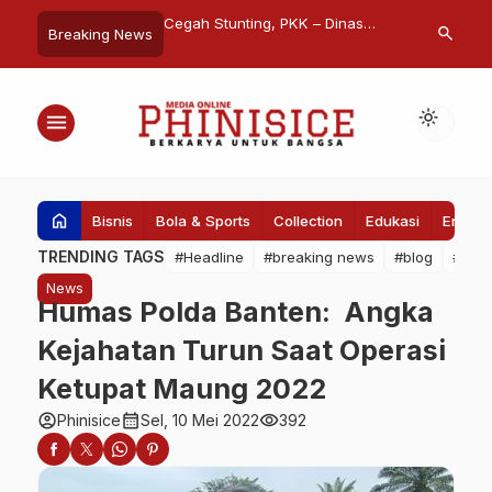
23, Menpora RI Bakal
Cegah Stunting, PKK – Dinas
Kepala Kanto
search
Breaking News
th City Changers
Kelautan dan Perikanan Sulsel
Makassar Res
Dorong Peningkatan Konsumsi
Teknis Perto
Ikan
light_mode
menu
home
Bisnis
Bola & Sports
Collection
Edukasi
Entert
TRENDING TAGS
#Headline
#breaking news
#blog
#Pem
News
Humas Polda Banten: Angka
Kejahatan Turun Saat Operasi
Ketupat Maung 2022
account_circle
calendar_month
visibility
Phinisice
Sel, 10 Mei 2022
392