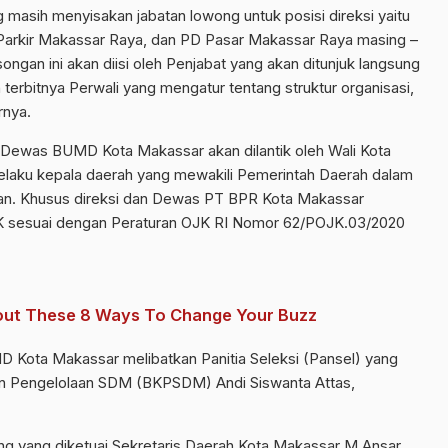
 masih menyisakan jabatan lowong untuk posisi direksi yaitu
Parkir Makassar Raya, dan PD Pasar Makassar Raya masing –
ongan ini akan diisi oleh Penjabat yang akan ditunjuk langsung
 terbitnya Perwali yang mengatur tentang struktur organisasi,
rnya.
n Dewas BUMD Kota Makassar akan dilantik oleh Wali Kota
ku kepala daerah yang mewakili Pemerintah Daerah dalam
kan. Khusus direksi dan Dewas PT BPR Kota Makassar
K sesuai dengan Peraturan OJK RI Nomor 62/POJK.03/2020
bout These 8 Ways To Change Your Buzz
D Kota Makassar melibatkan Panitia Seleksi (Pansel) yang
an Pengelolaan SDM (BKPSDM) Andi Siswanta Attas,
rang yang diketuai Sekretaris Daerah Kota Makassar M Ansar