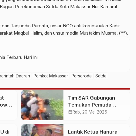
la Bagian Perekonomian Setda Kota Makassar Nur Kamarul
dan Tadjuddin Parenta, unsur NGO anti korupsi ialah Kadir
yarakat Maqbul Halim, dan unsur media Mustakim Musma.
(**).
ia Terbaru Hari Ini
erintah Daerah
Pemkot Makassar
Perseroda
Setda
at
Tim SAR Gabungan
Gowa
Temukan Pemuda
an
Loncat ke Sungai
calendar_month
Rab, 20 Mei 2026
Pampang Makassar
U di
Lantik Ketua Hanura