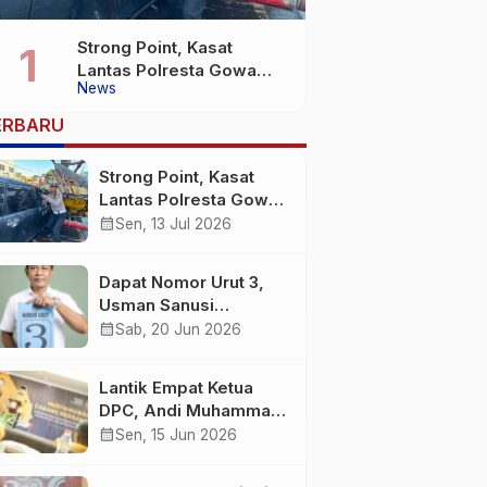
Strong Point, Kasat
Lantas Polresta Gowa
News
Sigap Bantu Korban
Kecelakaan
ERBARU
Strong Point, Kasat
Lantas Polresta Gowa
Sigap Bantu Korban
calendar_month
Sen, 13 Jul 2026
Kecelakaan
Dapat Nomor Urut 3,
Usman Sanusi
Komitmen Jadikan
calendar_month
Sab, 20 Jun 2026
Desa Buntuna Jauh
lebih Baik
Lantik Empat Ketua
DPC, Andi Muhammad
: Harus Bermental
calendar_month
Sen, 15 Jun 2026
Pejuang