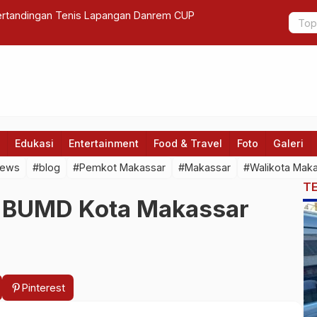
kassar Shalat Subuh Berjamaah
5 jenis je
Edukasi
Entertainment
Food & Travel
Foto
Galeri
news
#blog
#Pemkot Makassar
#Makassar
#Walikota Mak
T
s BUMD Kota Makassar
Pinterest