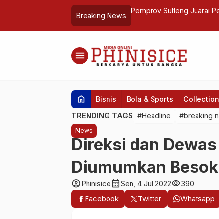
enis Lapangan Danrem CUP
Ribuan Jemaah Hadiri Ma
Breaking News
menu
home
Bisnis
Bola & Sports
Collection
TRENDING TAGS
#Headline
#breaking 
News
Direksi dan Dewa
Diumumkan Besok
account_circle
calendar_month
visibility
Phinisice
Sen, 4 Jul 2022
390
Facebook
Twitter
Whatsapp