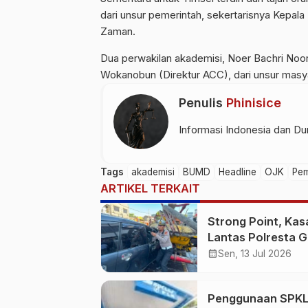
dari unsur pemerintah, sekertarisnya Kepa
Zaman.
Dua perwakilan akademisi, Noer Bachri Noor 
Wokanobun (Direktur ACC), dari unsur mas
Penulis
Phinisice
Informasi Indonesia dan Dun
Tags
akademisi
BUMD
Headline
OJK
Pem
ARTIKEL TERKAIT
Strong Point, Kas
Lantas Polresta 
Sigap Bantu Korb
calendar_month
Sen, 13 Jul 2026
Kecelakaan
Penggunaan SPKL