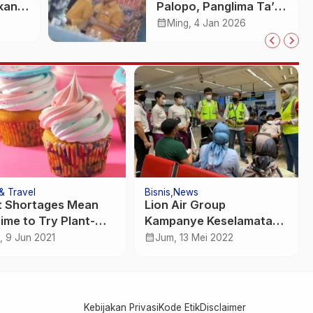
kan
Palopo, Panglima Ta’ :
Jabatan adalah
calendar_month
Ming, 4 Jan 2026
25
amanah siap
dipertanggung
jawabkan!
& Travel
Bisnis
News
 Shortages Mean
Lion Air Group
Time to Try Plant-
Kampanye Keselamatan
d Protein
dan Keamanan
calendar_month
, 9 Jun 2021
Jum, 13 Mei 2022
Penerbangan
Kebijakan Privasi
Kode Etik
Disclaimer