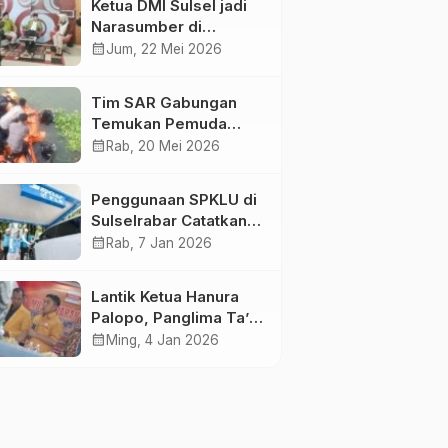
Ketua DMI Sulsel jadi
Narasumber di
Kompas Tv
calendar_month
Jum, 22 Mei 2026
Tim SAR Gabungan
Temukan Pemuda
Loncat ke Sungai
calendar_month
Rab, 20 Mei 2026
Pampang Makassar
Penggunaan SPKLU di
Sulselrabar Catatkan
Kenaikan Tiga Kali
calendar_month
Rab, 7 Jan 2026
Lipat di Tahun 2025
Lantik Ketua Hanura
Palopo, Panglima Ta’ :
Jabatan adalah
calendar_month
Ming, 4 Jan 2026
amanah siap
dipertanggung
jawabkan!