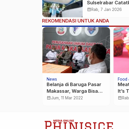
Sulselrabar Catat
Kenaikan Tiga Kali
calendar_month
Rab, 7 Jan 2026
Lipat di Tahun 20
REKOMENDASI UNTUK ANDA
News
Food 
o Bring With
Belanja di Baruga Pasar
Meat
joy Any
Makassar, Warga Bisa
It’s 
Event
Tawar Menawar Lewat
Base
calendar_month
calendar_month
ar 2020
Jum, 11 Mar 2022
Rab
Video Call