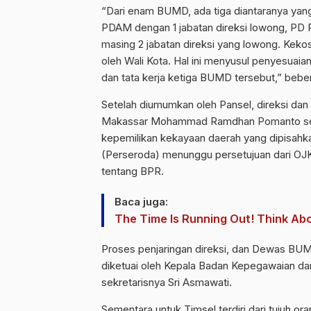
“Dari enam BUMD, ada tiga diantaranya yang
PDAM dengan 1 jabatan direksi lowong, PD 
masing 2 jabatan direksi yang lowong. Kekos
oleh Wali Kota. Hal ini menyusul penyesuaian
dan tata kerja ketiga BUMD tersebut,” bebe
Setelah diumumkan oleh Pansel, direksi da
Makassar Mohammad Ramdhan Pomanto sela
kepemilikan kekayaan daerah yang dipisah
(Perseroda) menunggu persetujuan dari OJ
tentang BPR.
Baca juga:
The Time Is Running Out! Think A
Proses penjaringan direksi, dan Dewas BUM
diketuai oleh Kepala Badan Kepegawaian d
sekretarisnya Sri Asmawati.
Sementara untuk Timsel terdiri dari tujuh o