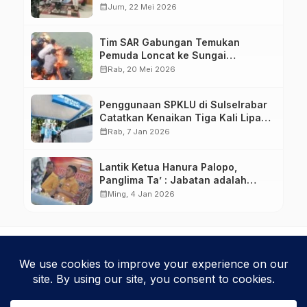
calendar_month
Jum, 22 Mei 2026
Tim SAR Gabungan Temukan
Pemuda Loncat ke Sungai
Pampang Makassar
calendar_month
Rab, 20 Mei 2026
Penggunaan SPKLU di Sulselrabar
Catatkan Kenaikan Tiga Kali Lipat
di Tahun 2025
calendar_month
Rab, 7 Jan 2026
Lantik Ketua Hanura Palopo,
Panglima Ta’ : Jabatan adalah
amanah siap dipertanggung
calendar_month
Ming, 4 Jan 2026
jawabkan!
Kebijakan Privasi
Kode Etik
Disclaimer