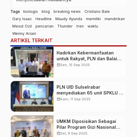
Tags
biologis
blog
breaking news
Cristiano Bale
Gary Isaac
Headline
Maudy Ayunda
memiliki
mendirikan
Mesut Ozil
pencarian
Thunder
tren
waktu
Wenny Ariani
ARTIKEL TERKAIT
Hadirkan Kebermanfaatan
untuk Rakyat, PLN dan Balai
TN Bantimurung Bulusaraung
calendar_month
Sen, 15 Sep 2025
Resmikan Mushola Babul
Khoir
PLN UID Sulselrabar
menyediakan 65 unit SPKLU di
51 lokasi
calendar_month
Kam, 11 Sep 2025
UMKM Diposisikan Sebagai
Pilar Program Gizi Nasional
BGN
calendar_month
Sel, 9 Sep 2025