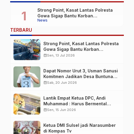
jawabkan!
Strong Point, Kasat Lantas Polresta
Gowa Sigap Bantu Korban
News
Kecelakaan
TERBARU
Strong Point, Kasat Lantas Polresta
Gowa Sigap Bantu Korban
Kecelakaan
calendar_month
Sen, 13 Jul 2026
Dapat Nomor Urut 3, Usman Sanusi
Komitmen Jadikan Desa Buntuna
Jauh lebih Baik
calendar_month
Sab, 20 Jun 2026
Lantik Empat Ketua DPC, Andi
Muhammad : Harus Bermental
Pejuang
calendar_month
Sen, 15 Jun 2026
Ketua DMI Sulsel jadi Narasumber
di Kompas Tv