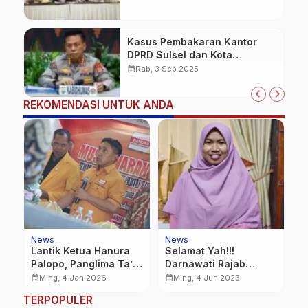
Kasus Pembakaran Kantor
DPRD Sulsel dan Kota
Makassar, Polda Sulsel
calendar_month
Rab, 3 Sep 2025
Tetapkan 11 Tersangka
REKOMENDASI UNTUK ANDA
News
News
N
se
Lantik Ketua Hanura
Selamat Yah!!!
I
on
Palopo, Panglima Ta’ :
Darnawati Rajab
T
Jabatan adalah
Nahkoda Baru PW
D
calendar_month
calendar_month
calendar_month
Ming, 4 Jan 2026
Ming, 4 Jun 2023
amanah siap
Nasyiatul ‘ Aisyiyah
L
TERPOPULER
dipertanggung
Sulawesi Selatan