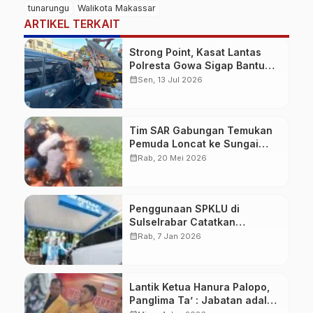
tunarungu
Walikota Makassar
ARTIKEL TERKAIT
Strong Point, Kasat Lantas
Polresta Gowa Sigap Bantu
Korban Kecelakaan
calendar_month
Sen, 13 Jul 2026
Tim SAR Gabungan Temukan
Pemuda Loncat ke Sungai
Pampang Makassar
calendar_month
Rab, 20 Mei 2026
Penggunaan SPKLU di
Sulselrabar Catatkan
Kenaikan Tiga Kali Lipat di
calendar_month
Rab, 7 Jan 2026
Tahun 2025
Lantik Ketua Hanura Palopo,
Panglima Ta’ : Jabatan adalah