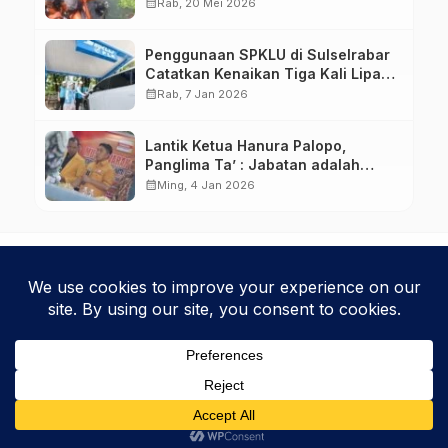
Pampang Makassar
calendar_month
Rab, 20 Mei 2026
Penggunaan SPKLU di Sulselrabar
Catatkan Kenaikan Tiga Kali Lipat
di Tahun 2025
calendar_month
Rab, 7 Jan 2026
Lantik Ketua Hanura Palopo,
Panglima Ta’ : Jabatan adalah
amanah siap dipertanggung
calendar_month
Ming, 4 Jan 2026
jawabkan!
Kebijakan Privasi
Kode Etik
Disclaimer