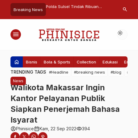
Polda Sulsel Tindak Ribuan
Walikota Makassar Buka
Pa
search
Breaking News
Pelanggar Lalu Lintas
Mukernas-Munaslub
Ha
Perhimpunan Indonesia Tionghoa
light_mode
menu
home
Bisnis
Bola & Sports
Collection
Edukasi
Entert
TRENDING TAGS
#Headline
#breaking news
#blog
#Pem
News
Walikota Makassar Ingin
Kantor Pelayanan Publik
Siapkan Penerjemah Bahasa
Isyarat
account_circle
calendar_month
visibility
Phinisice
Kam, 22 Sep 2022
394