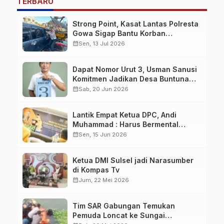
TERBARU
Strong Point, Kasat Lantas Polresta
Gowa Sigap Bantu Korban
Kecelakaan
calendar_month
Sen, 13 Jul 2026
Dapat Nomor Urut 3, Usman Sanusi
Komitmen Jadikan Desa Buntuna
Jauh lebih Baik
calendar_month
Sab, 20 Jun 2026
Lantik Empat Ketua DPC, Andi
Muhammad : Harus Bermental
Pejuang
calendar_month
Sen, 15 Jun 2026
Ketua DMI Sulsel jadi Narasumber
di Kompas Tv
calendar_month
Jum, 22 Mei 2026
Tim SAR Gabungan Temukan
Pemuda Loncat ke Sungai