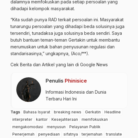
dalamnya memfokuskan pada setiap persoalan yang
dihadapi kelompok masyarakat.
“Kita sudah punya RAD terkait persoalan ini. Masyarakat
tunarungu persoalan yang dihadapi beda solusinya juga
tersendiri, tunadaksa juga solusinya beda sendiri. Saya
butuh bantuan teman-teman Gertakin untuk membantu
merumuskan untuk bahan penyusunan regulasi dan
standarisasinya,” ungkapnya, (Aco/**).
Cek Berita dan Artikel yang lain di
Google News
Penulis
Phinisice
Informasi Indonesia dan Dunia
Terbaru Hari Ini
Tags
Bahasa Isyarat
breaking news
Gerkatin
Headline
interpreter
kantor
Kesejahteraan
memfokuskan
mengakomodasi
menyusun
Pelayanan Publik
Penerjemah
penyediaan
sifatnya
terjemahan
translate