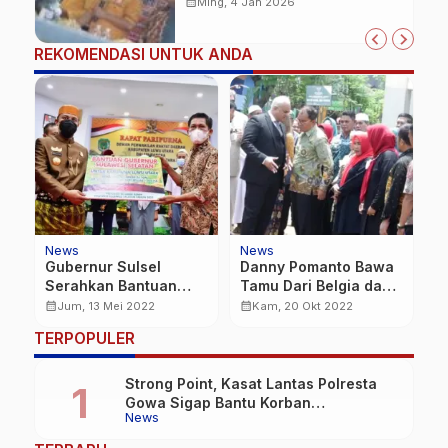
amanah siap dipertanggung
calendar_month
Ming, 4 Jan 2026
jawabkan!
REKOMENDASI UNTUK ANDA
News
News
N
ng
Gubernur Sulsel
Danny Pomanto Bawa
T
Serahkan Bantuan
Tamu Dari Belgia dan
P
Benih Gratis Untuk
AS ke Longwis
W
calendar_month
calendar_month
calendar_month
Jum, 13 Mei 2022
Kam, 20 Okt 2022
1000 Hektar
Kecamatan
H
TERPOPULER
Ujungtanah
R
Strong Point, Kasat Lantas Polresta
Gowa Sigap Bantu Korban
News
Kecelakaan