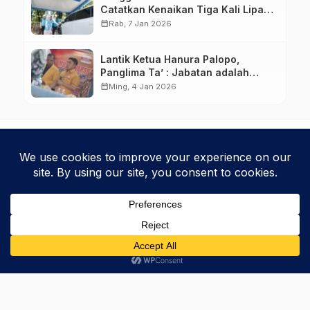
Catatkan Kenaikan Tiga Kali Lipat
di Tahun 2025
calendar_month
Rab, 7 Jan 2026
Lantik Ketua Hanura Palopo,
Panglima Ta’ : Jabatan adalah
amanah siap dipertanggung
calendar_month
Ming, 4 Jan 2026
jawabkan!
Kebijakan Privasi
Kode Etik
Disclaimer
Phinisice - Berkarya Untuk Bangsa
© 2025 Phinova Media Networks. All Rights Reserved.