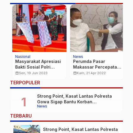
Nasional
News
E
Masyarakat Apresiasi
Perumda Pasar
1
Bakti Sosial Polri
Makassar Percepatan
K
Sambut HUT
Vaksinasi Booster
u
calendar_month
calendar_month
calendar_month
Sen, 19 Jun 2023
Kam, 21 Apr 2022
Bhayangkara ke-77
P
TERPOPULER
Strong Point, Kasat Lantas Polresta
Gowa Sigap Bantu Korban
News
Kecelakaan
TERBARU
Strong Point, Kasat Lantas Polresta