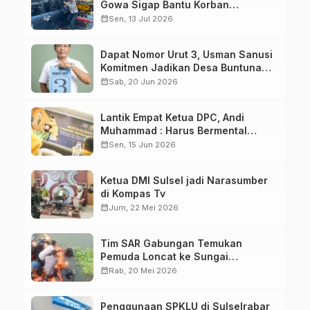
Gowa Sigap Bantu Korban
Kecelakaan
calendar_month
Sen, 13 Jul 2026
Dapat Nomor Urut 3, Usman Sanusi
Komitmen Jadikan Desa Buntuna
Jauh lebih Baik
calendar_month
Sab, 20 Jun 2026
Lantik Empat Ketua DPC, Andi
Muhammad : Harus Bermental
Pejuang
calendar_month
Sen, 15 Jun 2026
Ketua DMI Sulsel jadi Narasumber
di Kompas Tv
calendar_month
Jum, 22 Mei 2026
Tim SAR Gabungan Temukan
Pemuda Loncat ke Sungai
Pampang Makassar
calendar_month
Rab, 20 Mei 2026
Penggunaan SPKLU di Sulselrabar