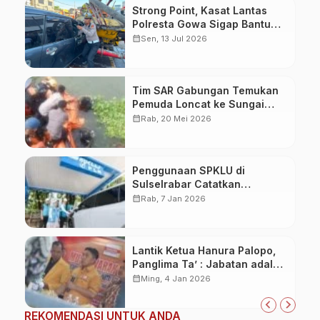
Strong Point, Kasat Lantas
Polresta Gowa Sigap Bantu
Korban Kecelakaan
calendar_month
Sen, 13 Jul 2026
Tim SAR Gabungan Temukan
Pemuda Loncat ke Sungai
Pampang Makassar
calendar_month
Rab, 20 Mei 2026
Penggunaan SPKLU di
Sulselrabar Catatkan
Kenaikan Tiga Kali Lipat di
calendar_month
Rab, 7 Jan 2026
Tahun 2025
Lantik Ketua Hanura Palopo,
Panglima Ta’ : Jabatan adalah
amanah siap dipertanggung
calendar_month
Ming, 4 Jan 2026
jawabkan!
REKOMENDASI UNTUK ANDA