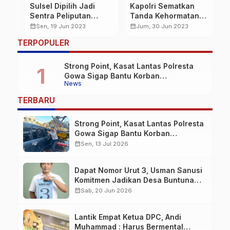
Sulsel Dipilih Jadi
Kapolri Sematkan
D
Sentra Peliputan
Tanda Kehormatan
S
Jelajah Investasi
Bintang Bhayangkara
K
calendar_month
calendar_month
calendar_month
Sen, 19 Jun 2023
Jum, 30 Jun 2023
2023, Disebut Sebagai
Pratama ke 22 Pati
P
…
TERPOPULER
Surga Investasi
Polri
T
Strong Point, Kasat Lantas Polresta
Gowa Sigap Bantu Korban
News
Kecelakaan
TERBARU
Strong Point, Kasat Lantas Polresta
Gowa Sigap Bantu Korban
Kecelakaan
calendar_month
Sen, 13 Jul 2026
Dapat Nomor Urut 3, Usman Sanusi
Komitmen Jadikan Desa Buntuna
Jauh lebih Baik
calendar_month
Sab, 20 Jun 2026
Lantik Empat Ketua DPC, Andi
Muhammad : Harus Bermental