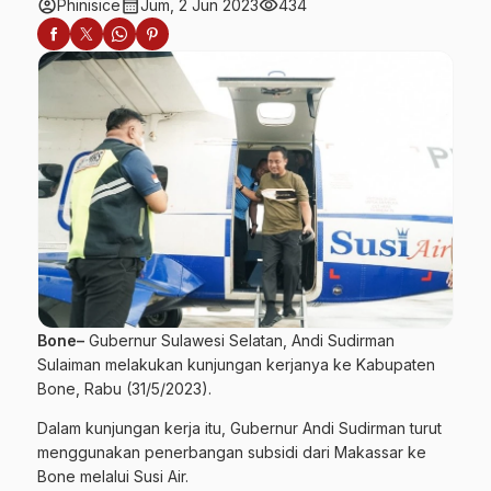
account_circle
calendar_month
visibility
Phinisice
Jum, 2 Jun 2023
434
Bone–
Gubernur Sulawesi Selatan, Andi Sudirman
Sulaiman melakukan kunjungan kerjanya ke Kabupaten
Bone, Rabu (31/5/2023).
Dalam kunjungan kerja itu, Gubernur Andi Sudirman turut
menggunakan penerbangan subsidi dari Makassar ke
Bone melalui Susi Air.