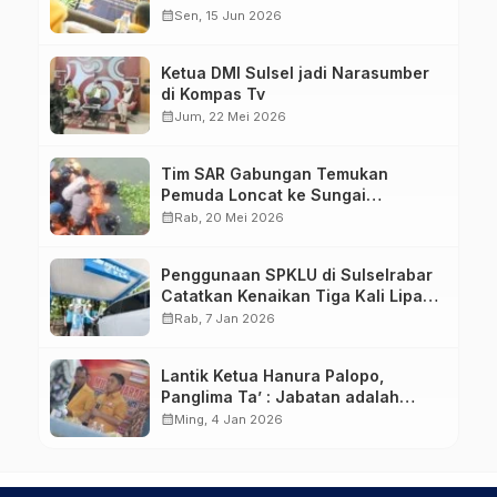
Pejuang
calendar_month
Sen, 15 Jun 2026
Ketua DMI Sulsel jadi Narasumber
di Kompas Tv
calendar_month
Jum, 22 Mei 2026
Tim SAR Gabungan Temukan
Pemuda Loncat ke Sungai
Pampang Makassar
calendar_month
Rab, 20 Mei 2026
Penggunaan SPKLU di Sulselrabar
Catatkan Kenaikan Tiga Kali Lipat
di Tahun 2025
calendar_month
Rab, 7 Jan 2026
Lantik Ketua Hanura Palopo,
Panglima Ta’ : Jabatan adalah
amanah siap dipertanggung
calendar_month
Ming, 4 Jan 2026
jawabkan!