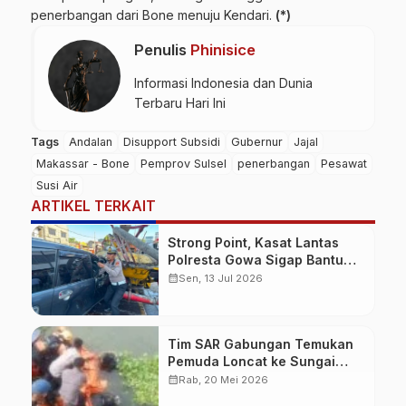
penerbangan dari Bone menuju Kendari.
(*)
Penulis
Phinisice
Informasi Indonesia dan Dunia
Terbaru Hari Ini
Tags
Andalan
Disupport Subsidi
Gubernur
Jajal
Makassar - Bone
Pemprov Sulsel
penerbangan
Pesawat
Susi Air
ARTIKEL TERKAIT
Strong Point, Kasat Lantas
Polresta Gowa Sigap Bantu
Korban Kecelakaan
calendar_month
Sen, 13 Jul 2026
Tim SAR Gabungan Temukan
Pemuda Loncat ke Sungai
Pampang Makassar
calendar_month
Rab, 20 Mei 2026