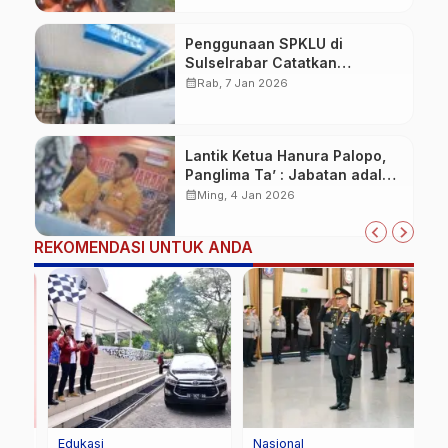
Penggunaan SPKLU di
Sulselrabar Catatkan
Kenaikan Tiga Kali Lipat di
calendar_month
Rab, 7 Jan 2026
Tahun 2025
Lantik Ketua Hanura Palopo,
Panglima Ta’ : Jabatan adalah
amanah siap dipertanggung
calendar_month
Ming, 4 Jan 2026
jawabkan!
REKOMENDASI UNTUK ANDA
Edukasi
Nasional
P