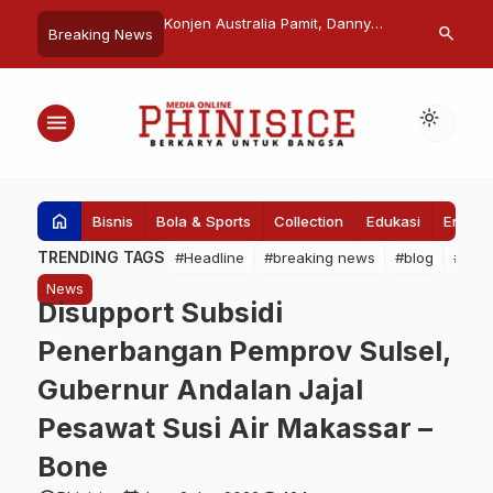
asi Rusia ke Ukraina
Konjen Australia Pamit, Danny
Polri Terbitk
search
Breaking News
uta Umat Mengungsi
Pomanto: Beliau Ini Sudah Jadi
Antisipasi B
Orang Makassar
Alam di Indo
light_mode
menu
home
Bisnis
Bola & Sports
Collection
Edukasi
Entert
TRENDING TAGS
#Headline
#breaking news
#blog
#Pem
News
Disupport Subsidi
Penerbangan Pemprov Sulsel,
Gubernur Andalan Jajal
Pesawat Susi Air Makassar –
Bone