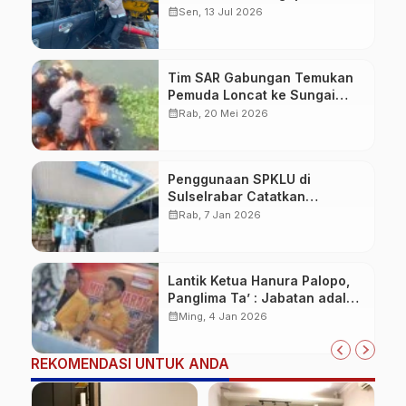
Korban Kecelakaan
calendar_month
Sen, 13 Jul 2026
Tim SAR Gabungan Temukan
Pemuda Loncat ke Sungai
Pampang Makassar
calendar_month
Rab, 20 Mei 2026
Penggunaan SPKLU di
Sulselrabar Catatkan
Kenaikan Tiga Kali Lipat di
calendar_month
Rab, 7 Jan 2026
Tahun 2025
Lantik Ketua Hanura Palopo,
Panglima Ta’ : Jabatan adalah
amanah siap dipertanggung
calendar_month
Ming, 4 Jan 2026
jawabkan!
REKOMENDASI UNTUK ANDA