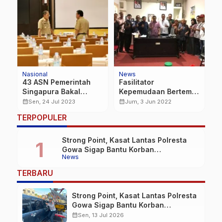
Nasional
News
N
43 ASN Pemerintah
Fasilitator
P
Singapura Bakal
Kepemudaan Bertemu
R
datang ke Makassar,
Kecamatan
L
calendar_month
calendar_month
calendar_month
Sen, 24 Jul 2023
Jum, 3 Jun 2022
Walikota Matangkan
Biringkanaya,
P
TERPOPULER
Persiapan
Sukseskan Program
Pemkot
Strong Point, Kasat Lantas Polresta
Gowa Sigap Bantu Korban
News
Kecelakaan
TERBARU
Strong Point, Kasat Lantas Polresta
Gowa Sigap Bantu Korban
Kecelakaan
calendar_month
Sen, 13 Jul 2026