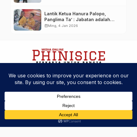
Lantik Ketua Hanura Palopo,
Panglima Ta’ : Jabatan adalah
amanah siap dipertanggung
calendar_month
Ming, 4 Jan 2026
jawabkan!
Kebijakan Privasi
Kode Etik
Disclaimer
Phinisice - Berkarya Untuk Bangsa
© 2025 Phinova Media Networks. All Rights Reserved.