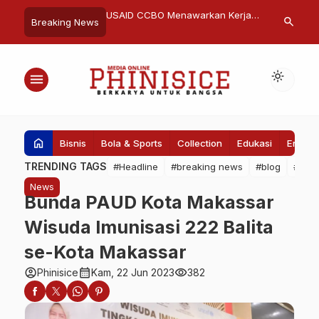
v Buka Rakor SPHP
USAID CCBO Menawarkan Kerja
Wapres RI Gr
search
Breaking News
an Inflasi Provinsi
sama Walikota Makassar
Masjid Hj An
International 
light_mode
menu
home
Bisnis
Bola & Sports
Collection
Edukasi
Entert
TRENDING TAGS
#Headline
#breaking news
#blog
#Pem
News
Bunda PAUD Kota Makassar
Wisuda Imunisasi 222 Balita
se-Kota Makassar
account_circle
calendar_month
visibility
Phinisice
Kam, 22 Jun 2023
382