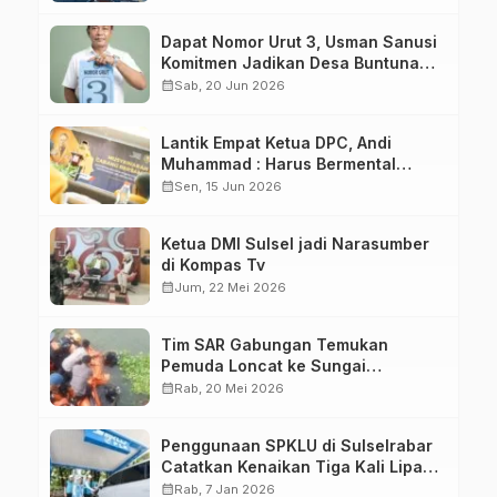
Dapat Nomor Urut 3, Usman Sanusi
Komitmen Jadikan Desa Buntuna
Jauh lebih Baik
calendar_month
Sab, 20 Jun 2026
Lantik Empat Ketua DPC, Andi
Muhammad : Harus Bermental
Pejuang
calendar_month
Sen, 15 Jun 2026
Ketua DMI Sulsel jadi Narasumber
di Kompas Tv
calendar_month
Jum, 22 Mei 2026
Tim SAR Gabungan Temukan
Pemuda Loncat ke Sungai
Pampang Makassar
calendar_month
Rab, 20 Mei 2026
Penggunaan SPKLU di Sulselrabar
Catatkan Kenaikan Tiga Kali Lipat
di Tahun 2025
calendar_month
Rab, 7 Jan 2026