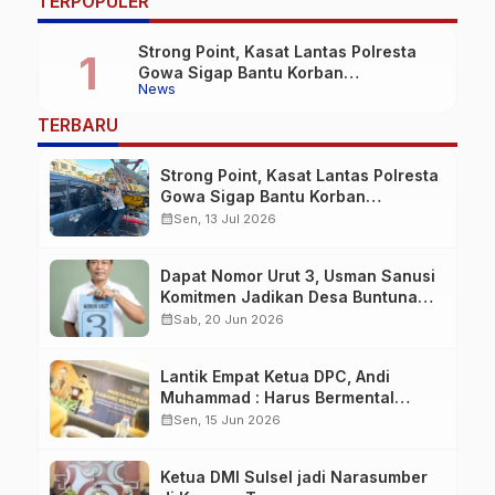
…
TERPOPULER
Makan Ikan
Dasawisma
Strong Point, Kasat Lantas Polresta
Gowa Sigap Bantu Korban
News
Kecelakaan
TERBARU
Strong Point, Kasat Lantas Polresta
Gowa Sigap Bantu Korban
Kecelakaan
calendar_month
Sen, 13 Jul 2026
Dapat Nomor Urut 3, Usman Sanusi
Komitmen Jadikan Desa Buntuna
Jauh lebih Baik
calendar_month
Sab, 20 Jun 2026
Lantik Empat Ketua DPC, Andi
Muhammad : Harus Bermental
Pejuang
calendar_month
Sen, 15 Jun 2026
Ketua DMI Sulsel jadi Narasumber