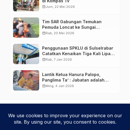
di Kompas Tv
calendar_month
Jum, 22 Mei 2026
Tim SAR Gabungan Temukan
Pemuda Loncat ke Sungai
Pampang Makassar
calendar_month
Rab, 20 Mei 2026
Penggunaan SPKLU di Sulselrabar
Catatkan Kenaikan Tiga Kali Lipat
di Tahun 2025
calendar_month
Rab, 7 Jan 2026
Lantik Ketua Hanura Palopo,
Panglima Ta’ : Jabatan adalah
amanah siap dipertanggung
calendar_month
Ming, 4 Jan 2026
jawabkan!