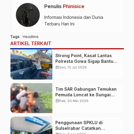
Penulis
Phinisice
Informasi Indonesia dan Dunia
Terbaru Hari Ini
Tags
Headline
ARTIKEL TERKAIT
Strong Point, Kasat Lantas
Polresta Gowa Sigap Bantu
Korban Kecelakaan
calendar_month
Sen, 13 Jul 2026
Tim SAR Gabungan Temukan
Pemuda Loncat ke Sungai
Pampang Makassar
calendar_month
Rab, 20 Mei 2026
Penggunaan SPKLU di
Sulselrabar Catatkan
Kenaikan Tiga Kali Lipat di