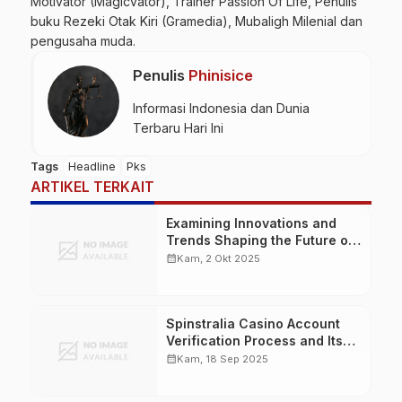
Motivator (Magicvator), Trainer Passion Of Life, Penulis
buku Rezeki Otak Kiri (Gramedia), Mubaligh Milenial dan
pengusaha muda.
Penulis
Phinisice
Informasi Indonesia dan Dunia
Terbaru Hari Ini
Tags
Headline
Pks
ARTIKEL TERKAIT
Examining Innovations and
Trends Shaping the Future of
Online Gaming with Rainbet
calendar_month
Kam, 2 Okt 2025
Spinstralia Casino Account
Verification Process and Its
Significance for Players
calendar_month
Kam, 18 Sep 2025