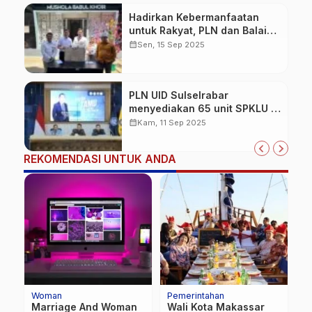
Hadirkan Kebermanfaatan
untuk Rakyat, PLN dan Balai
TN Bantimurung Bulusaraung
calendar_month
Sen, 15 Sep 2025
Resmikan Mushola Babul
Khoir
PLN UID Sulselrabar
menyediakan 65 unit SPKLU di
51 lokasi
calendar_month
Kam, 11 Sep 2025
REKOMENDASI UNTUK ANDA
Pemerintahan
News
E
Di Kelurahan
Korem 132/Tadulako
T