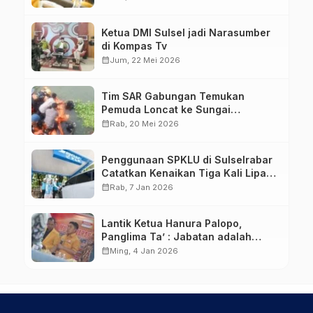
Ketua DMI Sulsel jadi Narasumber
di Kompas Tv
calendar_month
Jum, 22 Mei 2026
Tim SAR Gabungan Temukan
Pemuda Loncat ke Sungai
Pampang Makassar
calendar_month
Rab, 20 Mei 2026
Penggunaan SPKLU di Sulselrabar
Catatkan Kenaikan Tiga Kali Lipat
di Tahun 2025
calendar_month
Rab, 7 Jan 2026
Lantik Ketua Hanura Palopo,
Panglima Ta’ : Jabatan adalah
amanah siap dipertanggung
calendar_month
Ming, 4 Jan 2026
jawabkan!