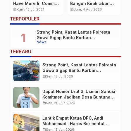
Tamparang Keke, Pj
Gelar Turnamen
W
Ketua RTRW Hingga
Danrem Cup Tenis
M
calendar_month
calendar_month
calendar_mon
Kam, 18 Agu 2022
Kam, 27 Okt 2022
Masyarakat Gelar
Lapangan Antar
S
TERPOPULER
Upacara di Dalam
Instansi
Lorong
Strong Point, Kasat Lantas Polresta
Gowa Sigap Bantu Korban
News
Kecelakaan
TERBARU
Strong Point, Kasat Lantas Polresta
Gowa Sigap Bantu Korban
Kecelakaan
calendar_month
Sen, 13 Jul 2026
Dapat Nomor Urut 3, Usman Sanusi
Komitmen Jadikan Desa Buntuna
Jauh lebih Baik
calendar_month
Sab, 20 Jun 2026
Lantik Empat Ketua DPC, Andi
Muhammad : Harus Bermental
Pejuang
calendar_month
Sen, 15 Jun 2026