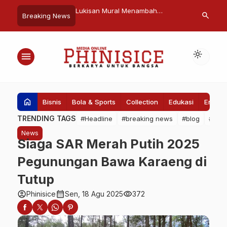
 Mural Menambah
Muhammadiyah Kota Makassar
Perusda Pa
search
Breaking News
n Lorong Wisata di
Menggelar Pelaksanaan Sholat
Kordinasi 
an Tamangapa
Idul Adha di Pelataran Pantai
Pencananga
Losari
light_mode
menu
home
Bisnis
Bola & Sports
Collection
Edukasi
Entert
TRENDING TAGS
#Headline
#breaking news
#blog
#Pem
News
Siaga SAR Merah Putih 2025
Pegunungan Bawa Karaeng di
Tutup
account_circle
calendar_month
visibility
Phinisice
Sen, 18 Agu 2025
372