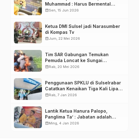
Muhammad : Harus Bermental
Pejuang
calendar_month
Sen, 15 Jun 2026
Ketua DMI Sulsel jadi Narasumber
di Kompas Tv
calendar_month
Jum, 22 Mei 2026
Tim SAR Gabungan Temukan
Pemuda Loncat ke Sungai
Pampang Makassar
calendar_month
Rab, 20 Mei 2026
Penggunaan SPKLU di Sulselrabar
Catatkan Kenaikan Tiga Kali Lipat
di Tahun 2025
calendar_month
Rab, 7 Jan 2026
Lantik Ketua Hanura Palopo,
Panglima Ta’ : Jabatan adalah
amanah siap dipertanggung
calendar_month
Ming, 4 Jan 2026
jawabkan!