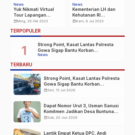
News
News
M
Yuk Nikmati Virtual
Kementerian LH dan
T
Tour Lapangan
Kehutanan RI
A
ba
Karebosi Desain Baru
Apresiasi Komitmen
F
calendar_month
calendar_month
calendar_month
Ming, 29 Okt 2023
Kam, 6 Jul 2023
di HUT Kota Makassar
Makassar Jaga
TERPOPULER
ke-416
Kualitas Udara
Strong Point, Kasat Lantas Polresta
Gowa Sigap Bantu Korban
News
Kecelakaan
TERBARU
Strong Point, Kasat Lantas Polresta
Gowa Sigap Bantu Korban
Kecelakaan
calendar_month
Sen, 13 Jul 2026
Dapat Nomor Urut 3, Usman Sanusi
Komitmen Jadikan Desa Buntuna
Jauh lebih Baik
calendar_month
Sab, 20 Jun 2026
Lantik Empat Ketua DPC, Andi