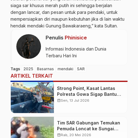
siaga sar khusus merah putih ini sehingga berjalan
dengan lancar, dan pesan untuk para pendaki, untuk
mempersiapkan diri maupun kebutuhan jika di lain waktu
hendak mendaki Gunung Bawakaraeng,” kata Sultan.
Penulis
Phinisice
Informasi Indonesia dan Dunia
Terbaru Hari Ini
Tags
2025
Basarnas
mendaki
SAR
ARTIKEL TERKAIT
Strong Point, Kasat Lantas
Polresta Gowa Sigap Bantu
Korban Kecelakaan
calendar_month
Sen, 13 Jul 2026
Tim SAR Gabungan Temukan
Pemuda Loncat ke Sungai
Pampang Makassar
calendar_month
Rab, 20 Mei 2026