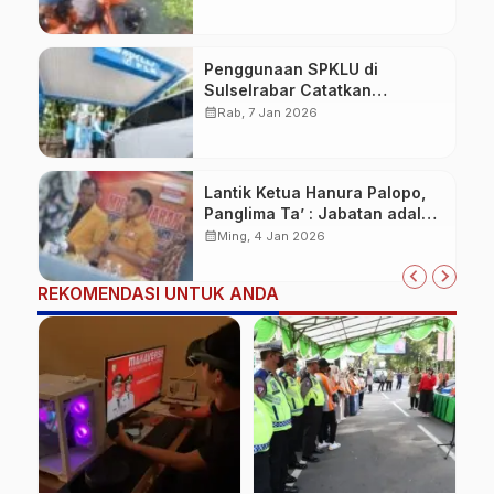
Penggunaan SPKLU di
Sulselrabar Catatkan
Kenaikan Tiga Kali Lipat di
calendar_month
Rab, 7 Jan 2026
Tahun 2025
Lantik Ketua Hanura Palopo,
Panglima Ta’ : Jabatan adalah
amanah siap dipertanggung
calendar_month
Ming, 4 Jan 2026
jawabkan!
REKOMENDASI UNTUK ANDA