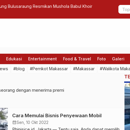
rung Bulusaraung Resmikan Mushola Babul Khoir
Panduan la
Edukasi
Entertainment
Food & Travel
Foto
Galeri
news
#blog
#Pemkot Makassar
#Makassar
#Walikota Mak
T
 seorang dengan menerima premi
Cara Memulai Bisnis Penyewaan Mobil
calendar_month
Sen, 10 Okt 2022
Phinisice.id, Jakarta — Tentu saja, Anda dapat memilih