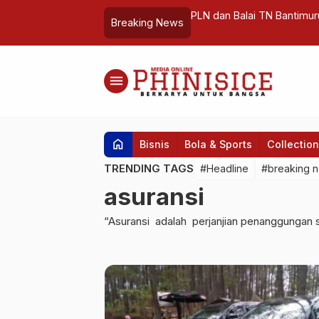
ruk KTM 1002 Over Barge
PLN dan Balai TN Bantimu
Breaking News
menu
home
Bisnis
Bola & Sports
Collection
TRENDING TAGS
#Headline
#breaking 
asuransi
“Asuransi adalah perjanjian penanggungan