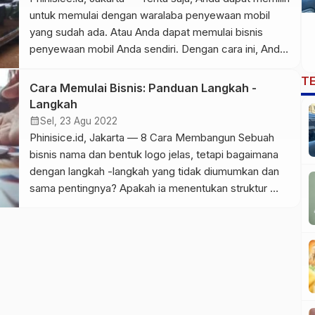
untuk memulai dengan waralaba penyewaan mobil
yang sudah ada. Atau Anda dapat memulai bisnis
penyewaan mobil Anda sendiri. Dengan cara ini, Anda
dapat mengubah model bisnis kecil yang
T
menunjukkan bahwa ia menghasilkan uang ke
Cara Memulai Bisnis: Panduan Langkah -
konfigurasi yang paling tepat dengan lokasinya dan
Langkah
ukuran bisnis yang diinginkan. Mengapa Anda […]
calendar_month
Sel, 23 Agu 2022
Phinisice.id, Jakarta — 8 Cara Membangun Sebuah
bisnis nama dan bentuk logo jelas, tetapi bagaimana
dengan langkah -langkah yang tidak diumumkan dan
sama pentingnya? Apakah ia menentukan struktur
atau mengembangkan strategi pemasaran yang
terperinci, beban kerja dapat menumpuk dengan
cepat. langkah ini untuk mengubah bisnis Anda di
kepala Anda menjadi entitas nyata. 1.8 Cara
Membangun […]