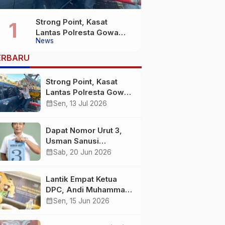
Strong Point, Kasat
Lantas Polresta Gowa
News
Sigap Bantu Korban
Kecelakaan
ERBARU
Strong Point, Kasat
Lantas Polresta Gowa
Sigap Bantu Korban
calendar_month
Sen, 13 Jul 2026
Kecelakaan
Dapat Nomor Urut 3,
Usman Sanusi
Komitmen Jadikan
calendar_month
Sab, 20 Jun 2026
Desa Buntuna Jauh
lebih Baik
Lantik Empat Ketua
DPC, Andi Muhammad
: Harus Bermental
calendar_month
Sen, 15 Jun 2026
Pejuang