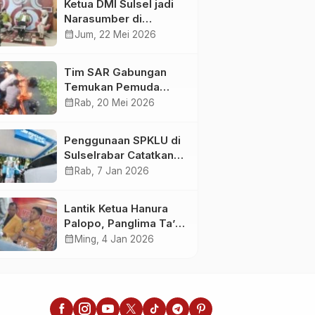
Ketua DMI Sulsel jadi
Narasumber di
Kompas Tv
calendar_month
Jum, 22 Mei 2026
Tim SAR Gabungan
Temukan Pemuda
Loncat ke Sungai
calendar_month
Rab, 20 Mei 2026
Pampang Makassar
Penggunaan SPKLU di
Sulselrabar Catatkan
Kenaikan Tiga Kali
calendar_month
Rab, 7 Jan 2026
Lipat di Tahun 2025
Lantik Ketua Hanura
Palopo, Panglima Ta’ :
Jabatan adalah
calendar_month
Ming, 4 Jan 2026
amanah siap
dipertanggung
jawabkan!