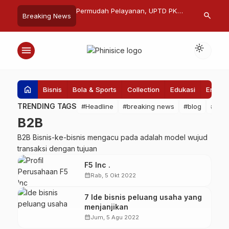
V di Jeneponto, PLN
Permudah Pelayanan, UPTD PKB
Pemprov Suls
search
Breaking News
Ruang Teduh dan Cafe
Dishub Makassar Uji KIR Pakai
Ruas Jalan B
al
QRIS
light_mode
menu
home
Bisnis
Bola & Sports
Collection
Edukasi
Entert
TRENDING TAGS
#Headline
#breaking news
#blog
#Pem
B2B
B2B Bisnis-ke-bisnis mengacu pada adalah model wujud
transaksi dengan tujuan
F5 Inc .
calendar_month
Rab, 5 Okt 2022
7 Ide bisnis peluang usaha yang
menjanjikan
calendar_month
Jum, 5 Agu 2022