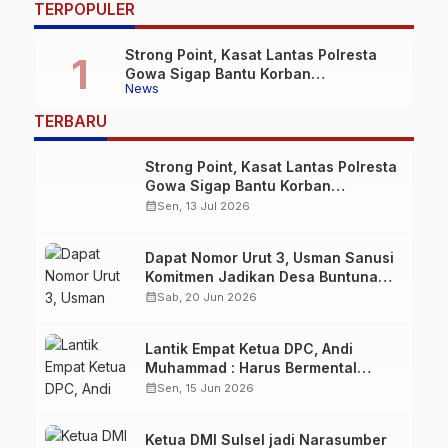
TERPOPULER
Strong Point, Kasat Lantas Polresta
Gowa Sigap Bantu Korban
News
Kecelakaan
TERBARU
Strong Point, Kasat Lantas Polresta
Gowa Sigap Bantu Korban
Kecelakaan
calendar_month
Sen, 13 Jul 2026
Dapat Nomor Urut 3, Usman Sanusi
Komitmen Jadikan Desa Buntuna
Jauh lebih Baik
calendar_month
Sab, 20 Jun 2026
Lantik Empat Ketua DPC, Andi
Muhammad : Harus Bermental
Pejuang
calendar_month
Sen, 15 Jun 2026
Ketua DMI Sulsel jadi Narasumber