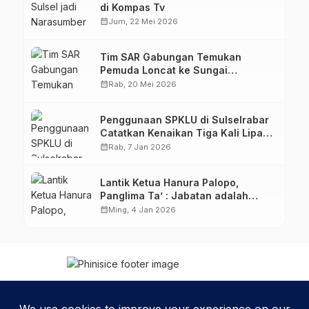
di Kompas Tv
calendar_month
Jum, 22 Mei 2026
Tim SAR Gabungan Temukan
Pemuda Loncat ke Sungai
Pampang Makassar
calendar_month
Rab, 20 Mei 2026
Penggunaan SPKLU di Sulselrabar
Catatkan Kenaikan Tiga Kali Lipat
di Tahun 2025
calendar_month
Rab, 7 Jan 2026
Lantik Ketua Hanura Palopo,
Panglima Ta’ : Jabatan adalah
amanah siap dipertanggung
calendar_month
Ming, 4 Jan 2026
jawabkan!
Kebijakan Privasi
Kode Etik
Disclaimer