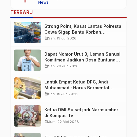
News
Kecelakaan
TERBARU
Strong Point, Kasat Lantas Polresta
Gowa Sigap Bantu Korban
Kecelakaan
calendar_month
Sen, 13 Jul 2026
Dapat Nomor Urut 3, Usman Sanusi
Komitmen Jadikan Desa Buntuna
Jauh lebih Baik
calendar_month
Sab, 20 Jun 2026
Lantik Empat Ketua DPC, Andi
Muhammad : Harus Bermental
Pejuang
calendar_month
Sen, 15 Jun 2026
Ketua DMI Sulsel jadi Narasumber
di Kompas Tv
calendar_month
Jum, 22 Mei 2026