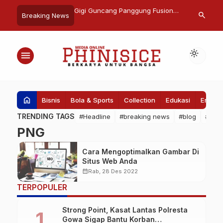
elar Kejuaraan
Gigi Guncang Panggung Fusion
Radwa Helmi
search
Breaking News
is Rangkaian HUT
Music Makassar F8
Pertama Dud
-354
Negara Mesir
light_mode
menu
home
Bisnis
Bola & Sports
Collection
Edukasi
Entert
TRENDING TAGS
#Headline
#breaking news
#blog
#Pem
PNG
Cara Mengoptimalkan Gambar Di
Situs Web Anda
calendar_month
Rab, 28 Des 2022
TERPOPULER
Strong Point, Kasat Lantas Polresta
Gowa Sigap Bantu Korban