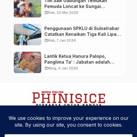
Tim SAR Gabungan Temukan
Pemuda Loncat ke Sungai
Pampang Makassar
calendar_month
Rab, 20 Mei 2026
Penggunaan SPKLU di Sulselrabar
Catatkan Kenaikan Tiga Kali Lipat
di Tahun 2025
calendar_month
Rab, 7 Jan 2026
Lantik Ketua Hanura Palopo,
Panglima Ta’ : Jabatan adalah
amanah siap dipertanggung
calendar_month
Ming, 4 Jan 2026
jawabkan!
Kebijakan Privasi
Kode Etik
Disclaimer