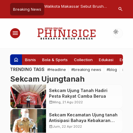
an LH dan Kehutanan RI
Walikota Makassar Sebut Brush
Gubernur Sul
search
Breaking News
 Komitmen Makassar
Day and Night PDGI Sejalan
Miliar Hibah
itas Udara
Program Jagai Anakta’
Sultan Alaud
light_mode
menu
home
Bisnis
Bola & Sports
Collection
Edukasi
Entert
TRENDING TAGS
#Headline
#breaking news
#blog
#Pem
Sekcam Ujungtanah
Sekcam Ujung Tanah Hadiri
Pesta Rakyat Camba Berua
calendar_month
Ming, 21 Agu 2022
Sekcam Kecamatan Ujung tanah
Antisipasi Bahaya Kebakaran
Saat Mudik
calendar_month
Jum, 22 Apr 2022