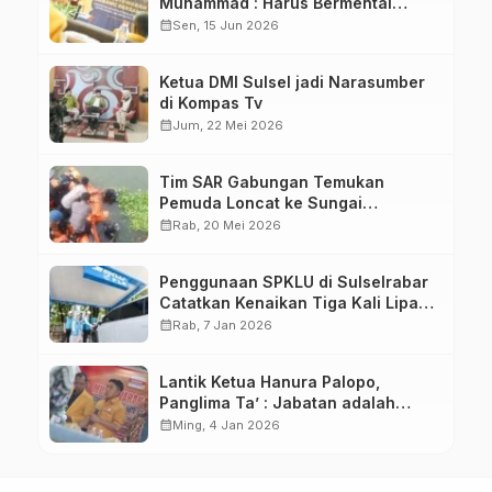
Muhammad : Harus Bermental
Pejuang
calendar_month
Sen, 15 Jun 2026
Ketua DMI Sulsel jadi Narasumber
di Kompas Tv
calendar_month
Jum, 22 Mei 2026
Tim SAR Gabungan Temukan
Pemuda Loncat ke Sungai
Pampang Makassar
calendar_month
Rab, 20 Mei 2026
Penggunaan SPKLU di Sulselrabar
Catatkan Kenaikan Tiga Kali Lipat
di Tahun 2025
calendar_month
Rab, 7 Jan 2026
Lantik Ketua Hanura Palopo,
Panglima Ta’ : Jabatan adalah
amanah siap dipertanggung
calendar_month
Ming, 4 Jan 2026
jawabkan!