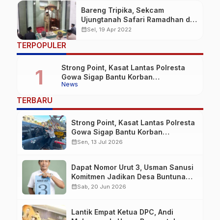
Bareng Tripika, Sekcam
Ujungtanah Safari Ramadhan di
Cambaya
calendar_month
Sel, 19 Apr 2022
TERPOPULER
Strong Point, Kasat Lantas Polresta
Gowa Sigap Bantu Korban
News
Kecelakaan
TERBARU
Strong Point, Kasat Lantas Polresta
Gowa Sigap Bantu Korban
Kecelakaan
calendar_month
Sen, 13 Jul 2026
Dapat Nomor Urut 3, Usman Sanusi
Komitmen Jadikan Desa Buntuna
Jauh lebih Baik
calendar_month
Sab, 20 Jun 2026
Lantik Empat Ketua DPC, Andi