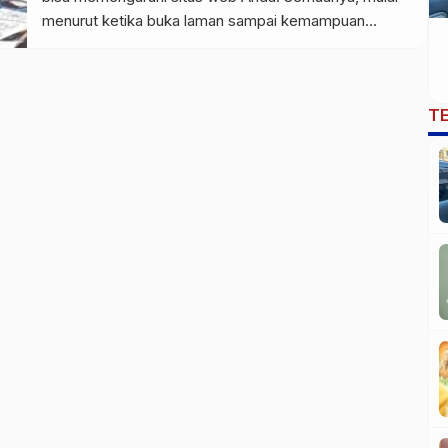
menurut ketika buka laman sampai kemampuan
perayapan situs bergantung padanya, tetapi
permanen sebagai keliru satu parameter
pengoptimalan situs yg paling tak jarang diabaikan.
T
Namun, apabila Anda ingin menduga berfokus SEO
Anda & menuai banyak imbalan […]