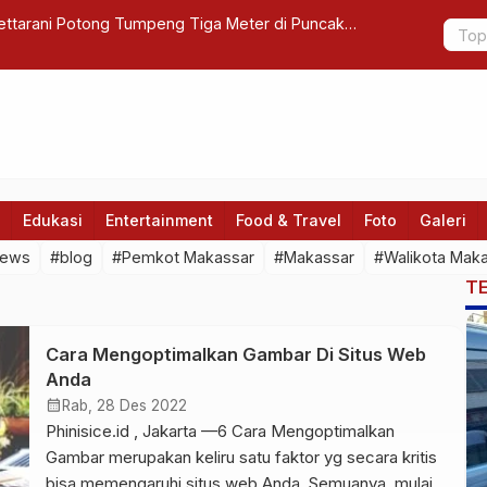
ttarani Potong Tumpeng Tiga Meter di Puncak
Jum’at Ber
Edukasi
Entertainment
Food & Travel
Foto
Galeri
news
#blog
#Pemkot Makassar
#Makassar
#Walikota Mak
T
Cara Mengoptimalkan Gambar Di Situs Web
Anda
calendar_month
Rab, 28 Des 2022
Phinisice.id , Jakarta —6 Cara Mengoptimalkan
Gambar merupakan keliru satu faktor yg secara kritis
bisa memengaruhi situs web Anda. Semuanya, mulai