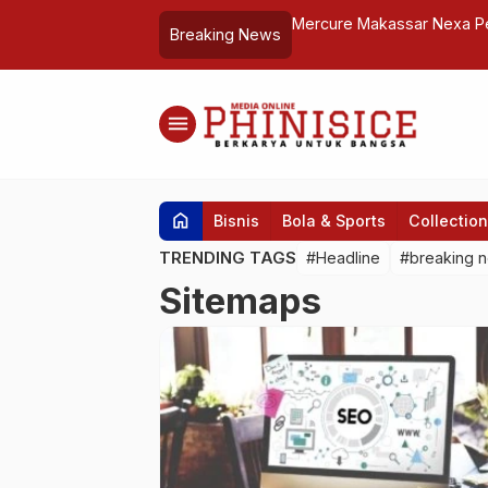
elerasi Vaksinasi Booster 34 Provinsi
Mercure Makassar Nexa Pe
Breaking News
Anniversary ke-3
menu
home
Bisnis
Bola & Sports
Collection
TRENDING TAGS
#Headline
#breaking 
Sitemaps