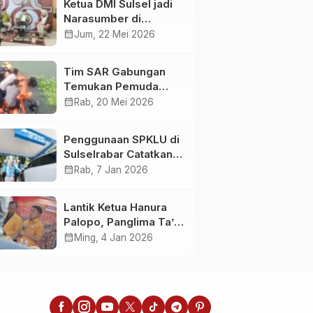
Ketua DMI Sulsel jadi
Narasumber di
Kompas Tv
calendar_month
Jum, 22 Mei 2026
Tim SAR Gabungan
Temukan Pemuda
Loncat ke Sungai
calendar_month
Rab, 20 Mei 2026
Pampang Makassar
Penggunaan SPKLU di
Sulselrabar Catatkan
Kenaikan Tiga Kali
calendar_month
Rab, 7 Jan 2026
Lipat di Tahun 2025
Lantik Ketua Hanura
Palopo, Panglima Ta’ :
Jabatan adalah
calendar_month
Ming, 4 Jan 2026
amanah siap
dipertanggung
jawabkan!