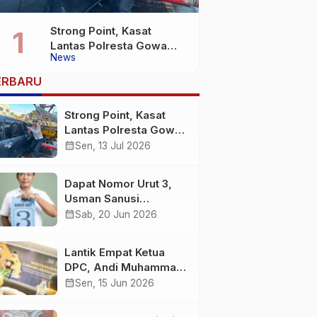
Strong Point, Kasat
Lantas Polresta Gowa
News
Sigap Bantu Korban
Kecelakaan
ERBARU
Strong Point, Kasat
Lantas Polresta Gowa
Sigap Bantu Korban
calendar_month
Sen, 13 Jul 2026
Kecelakaan
Dapat Nomor Urut 3,
Usman Sanusi
Komitmen Jadikan
calendar_month
Sab, 20 Jun 2026
Desa Buntuna Jauh
lebih Baik
Lantik Empat Ketua
DPC, Andi Muhammad
: Harus Bermental
calendar_month
Sen, 15 Jun 2026
Pejuang