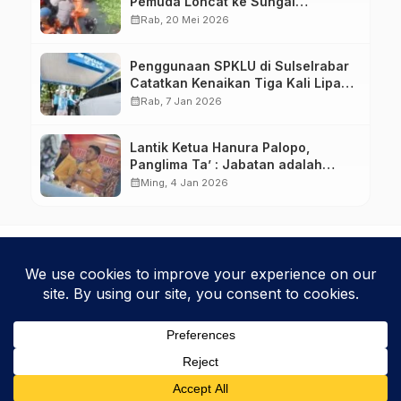
Pemuda Loncat ke Sungai
Pampang Makassar
calendar_month
Rab, 20 Mei 2026
Penggunaan SPKLU di Sulselrabar
Catatkan Kenaikan Tiga Kali Lipat
di Tahun 2025
calendar_month
Rab, 7 Jan 2026
Lantik Ketua Hanura Palopo,
Panglima Ta’ : Jabatan adalah
amanah siap dipertanggung
calendar_month
Ming, 4 Jan 2026
jawabkan!
Kebijakan Privasi
Kode Etik
Disclaimer