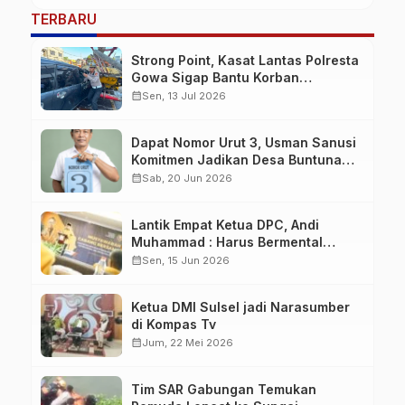
TERBARU
Strong Point, Kasat Lantas Polresta
Gowa Sigap Bantu Korban
Kecelakaan
calendar_month
Sen, 13 Jul 2026
Dapat Nomor Urut 3, Usman Sanusi
Komitmen Jadikan Desa Buntuna
Jauh lebih Baik
calendar_month
Sab, 20 Jun 2026
Lantik Empat Ketua DPC, Andi
Muhammad : Harus Bermental
Pejuang
calendar_month
Sen, 15 Jun 2026
Ketua DMI Sulsel jadi Narasumber
di Kompas Tv
calendar_month
Jum, 22 Mei 2026
Tim SAR Gabungan Temukan