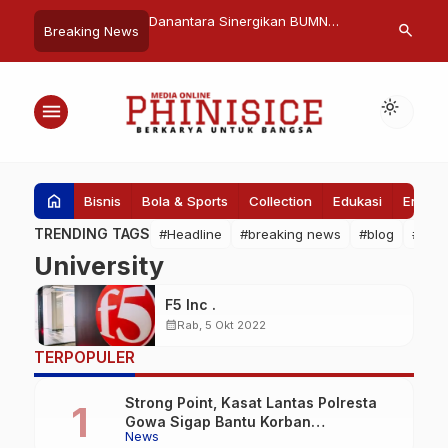
jelasan Apa Itu
Danantara Sinergikan BUMN
Plh Sekda A
search
Breaking News
reatif Bagaimana
Bangun Huntara di Aceh
Bintang Buka
ya
Tamiang, PLN Sambung Listrik
Perkawinan 
untuk Semua Rumah dan Fasum
light_mode
menu
home
Bisnis
Bola & Sports
Collection
Edukasi
Entert
TRENDING TAGS
#Headline
#breaking news
#blog
#Pem
University
F5 Inc .
calendar_month
Rab, 5 Okt 2022
TERPOPULER
Strong Point, Kasat Lantas Polresta
Gowa Sigap Bantu Korban
News
Kecelakaan