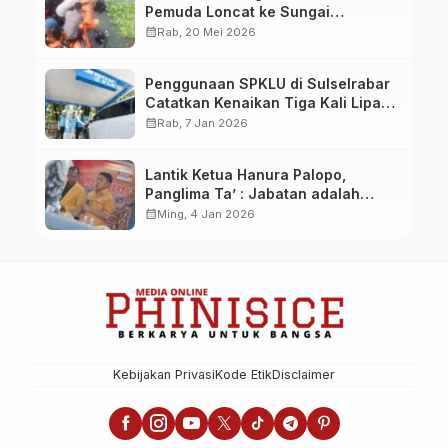
Pemuda Loncat ke Sungai
Pampang Makassar
calendar_month
Rab, 20 Mei 2026
Penggunaan SPKLU di Sulselrabar
Catatkan Kenaikan Tiga Kali Lipat
di Tahun 2025
calendar_month
Rab, 7 Jan 2026
Lantik Ketua Hanura Palopo,
Panglima Ta’ : Jabatan adalah
amanah siap dipertanggung
calendar_month
Ming, 4 Jan 2026
jawabkan!
Kebijakan Privasi
Kode Etik
Disclaimer