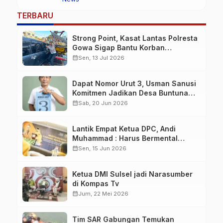
Kecelakaan
TERBARU
Strong Point, Kasat Lantas Polresta
Gowa Sigap Bantu Korban
Kecelakaan
calendar_month
Sen, 13 Jul 2026
Dapat Nomor Urut 3, Usman Sanusi
Komitmen Jadikan Desa Buntuna
Jauh lebih Baik
calendar_month
Sab, 20 Jun 2026
Lantik Empat Ketua DPC, Andi
Muhammad : Harus Bermental
Pejuang
calendar_month
Sen, 15 Jun 2026
Ketua DMI Sulsel jadi Narasumber
di Kompas Tv
calendar_month
Jum, 22 Mei 2026
Tim SAR Gabungan Temukan