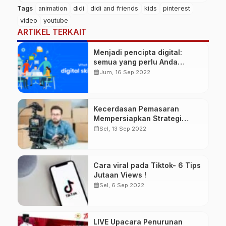
Tags
animation
didi
didi and friends
kids
pinterest
video
youtube
ARTIKEL TERKAIT
Menjadi pencipta digital:
semua yang perlu Anda
ketahui
calendar_month
Jum, 16 Sep 2022
Kecerdasan Pemasaran
Mempersiapkan Strategi
Pemasaran Video Anda dalam
calendar_month
Sel, 13 Sep 2022
8 Langkah
Cara viral pada Tiktok- 6 Tips
Jutaan Views !
calendar_month
Sel, 6 Sep 2022
LIVE Upacara Penurunan