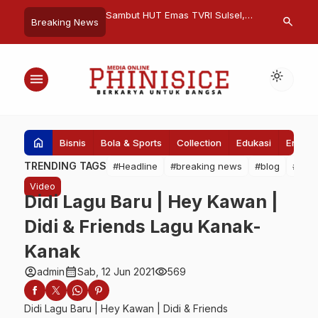
 Disregarding Auto
Sambut HUT Emas TVRI Sulsel,
Muhammadiya
search
Breaking News
s Dangerous
Wali Kota Makassar : Salah Satu
Menggelar Pe
Media Informatif
Idul Adha di 
Losari
light_mode
menu
home
Bisnis
Bola & Sports
Collection
Edukasi
Entert
TRENDING TAGS
#Headline
#breaking news
#blog
#Pem
Video
Didi Lagu Baru | Hey Kawan |
Didi & Friends Lagu Kanak-
Kanak
account_circle
calendar_month
visibility
admin
Sab, 12 Jun 2021
569
Didi Lagu Baru | Hey Kawan | Didi & Friends