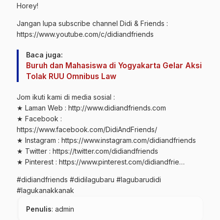
Horey!
Jangan lupa subscribe channel Didi & Friends :
https://www.
youtube.com
/c/didiandfriends
Baca juga:
Buruh dan Mahasiswa di Yogyakarta Gelar Aksi
Tolak RUU Omnibus Law
Jom ikuti kami di media sosial :
★ Laman
Web
: http://www.didiandfriends.com
★
Facebook
:
https://www.facebook.com/DidiAndFriends/
★ Instagram : https://www.instagram.com/didiandfriends
★ Twitter : https://twitter.com/didiandfriends
★ Pinterest : https://www.pinterest.com/didiandfrie…
#didiandfriends #didilagubaru #lagubarudidi
#lagukanakkanak
Penulis
: admin