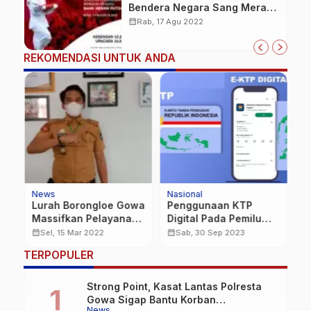
Bendera Negara Sang Merah
Putih, 17 Agustus 2022
calendar_month
Rab, 17 Agu 2022
REKOMENDASI UNTUK ANDA
News
Nasional
N
Lurah Borongloe Gowa
Penggunaan KTP
W
or
Massifkan Pelayanan,
Digital Pada Pemilu
M
Vakisnasi ke Kerumah
2024 Disosialisasikan
O
calendar_month
calendar_month
calendar_month
Sel, 15 Mar 2022
Sab, 30 Sep 2023
Warga
A
TERPOPULER
h
S
Strong Point, Kasat Lantas Polresta
Gowa Sigap Bantu Korban
News