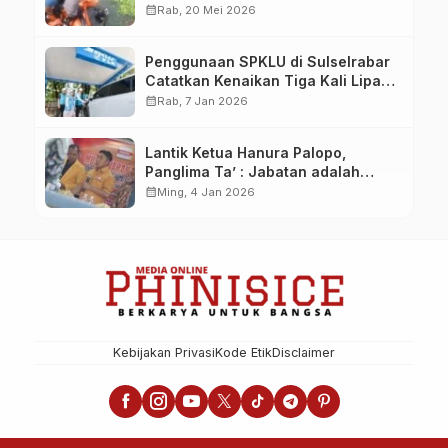
Pampang Makassar
calendar_month
Rab, 20 Mei 2026
Penggunaan SPKLU di Sulselrabar
Catatkan Kenaikan Tiga Kali Lipat
di Tahun 2025
calendar_month
Rab, 7 Jan 2026
Lantik Ketua Hanura Palopo,
Panglima Ta’ : Jabatan adalah
amanah siap dipertanggung
calendar_month
Ming, 4 Jan 2026
jawabkan!
Kebijakan Privasi
Kode Etik
Disclaimer