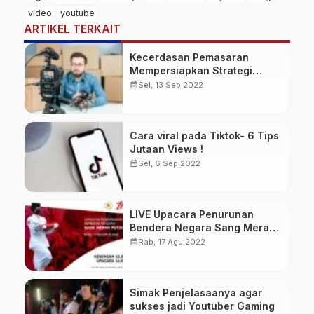
video
youtube
ARTIKEL TERKAIT
Kecerdasan Pemasaran
Mempersiapkan Strategi
Pemasaran Video Anda dalam
calendar_month
Sel, 13 Sep 2022
8 Langkah
Cara viral pada Tiktok- 6 Tips
Jutaan Views !
calendar_month
Sel, 6 Sep 2022
LIVE Upacara Penurunan
Bendera Negara Sang Merah
Putih, 17 Agustus 2022
calendar_month
Rab, 17 Agu 2022
Simak Penjelasaanya agar
sukses jadi Youtuber Gaming