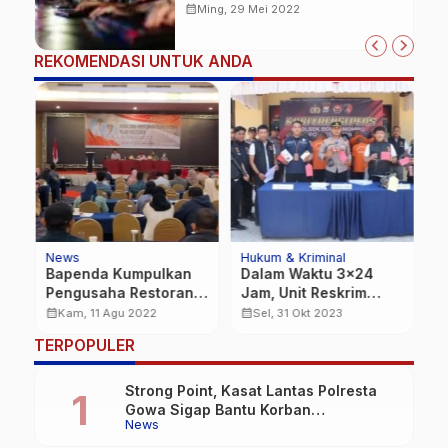
calendar_month
Ming, 29 Mei 2022
REKOMENDASI UNTUK ANDA
News
Hukum & Kriminal
N
M,
Bapenda Kumpulkan
Dalam Waktu 3×24
M
Pengusaha Restoran
Jam, Unit Reskrim
2
Sosialisasi Pajak
Polsek Bontonompo
K
calendar_month
calendar_month
calendar_month
Kam, 11 Agu 2022
Sel, 31 Okt 2023
Daerah
Meringkus 11 Pelaku
M
TERPOPULER
Copet, Jambret dan
Curat
Strong Point, Kasat Lantas Polresta
Gowa Sigap Bantu Korban
News
Kecelakaan