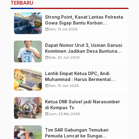
TERBARU
Strong Point, Kasat Lantas Polresta
Gowa Sigap Bantu Korban
Kecelakaan
calendar_month
Sen, 13 Jul 2026
Dapat Nomor Urut 3, Usman Sanusi
Komitmen Jadikan Desa Buntuna
Jauh lebih Baik
calendar_month
Sab, 20 Jun 2026
Lantik Empat Ketua DPC, Andi
Muhammad : Harus Bermental
Pejuang
calendar_month
Sen, 15 Jun 2026
Ketua DMI Sulsel jadi Narasumber
di Kompas Tv
calendar_month
Jum, 22 Mei 2026
Tim SAR Gabungan Temukan
Pemuda Loncat ke Sungai