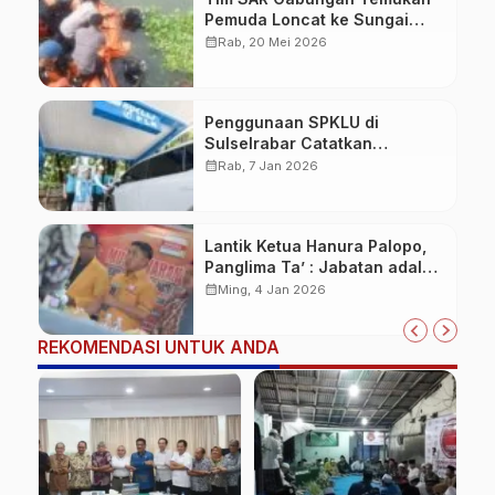
Pemuda Loncat ke Sungai
Pampang Makassar
calendar_month
Rab, 20 Mei 2026
Penggunaan SPKLU di
Sulselrabar Catatkan
Kenaikan Tiga Kali Lipat di
calendar_month
Rab, 7 Jan 2026
Tahun 2025
Lantik Ketua Hanura Palopo,
Panglima Ta’ : Jabatan adalah
amanah siap dipertanggung
calendar_month
Ming, 4 Jan 2026
jawabkan!
REKOMENDASI UNTUK ANDA