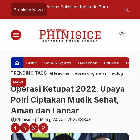
ikota Makassar
Amran Sulaiman Nahkoda Baru
The Doctor W
search
Breaking News
Masjid Al Mubaraq Trika
IKA Unhas, Selamat Yah!
and Vaccinat
light_mode
menu
home
Bisnis
Bola & Sports
Collection
Edukasi
Entert
TRENDING TAGS
#Headline
#breaking news
#blog
#Pem
News
Operasi Ketupat 2022, Upaya
Polri Ciptakan Mudik Sehat,
Aman dan Lancar
account_circle
calendar_month
visibility
Phinisice
Ming, 24 Apr 2022
349