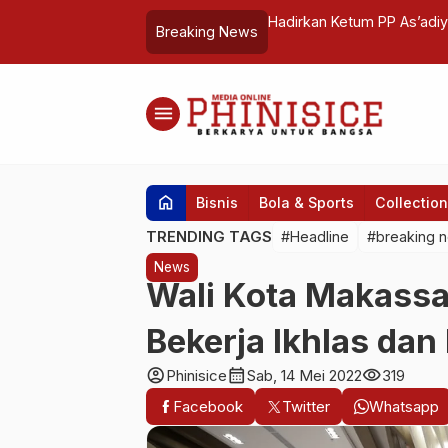
askar Pelangi Pemkot Makassar
Hadirkan Ketum PP As’adiy
Breaking News
Mengaji di Wajo
menu
home
Bisnis
Bola & Sports
Collection
TRENDING TAGS
#Headline
#breaking 
News
Wali Kota Makassa
Bekerja Ikhlas dan 
account_circle
calendar_month
visibility
Phinisice
Sab, 14 Mei 2022
319
Facebook
Twitter
Whatsapp