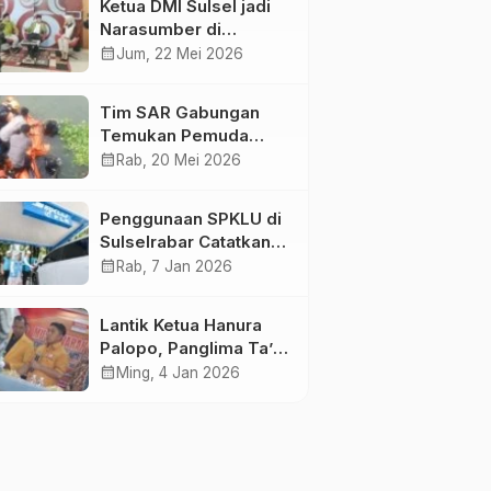
Ketua DMI Sulsel jadi
Narasumber di
Kompas Tv
calendar_month
Jum, 22 Mei 2026
Tim SAR Gabungan
Temukan Pemuda
Loncat ke Sungai
calendar_month
Rab, 20 Mei 2026
Pampang Makassar
Penggunaan SPKLU di
Sulselrabar Catatkan
Kenaikan Tiga Kali
calendar_month
Rab, 7 Jan 2026
Lipat di Tahun 2025
Lantik Ketua Hanura
Palopo, Panglima Ta’ :
Jabatan adalah
calendar_month
Ming, 4 Jan 2026
amanah siap
dipertanggung
jawabkan!