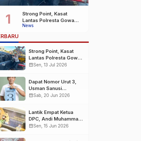
Strong Point, Kasat
Lantas Polresta Gowa
News
Sigap Bantu Korban
Kecelakaan
ERBARU
Strong Point, Kasat
Lantas Polresta Gowa
Sigap Bantu Korban
calendar_month
Sen, 13 Jul 2026
Kecelakaan
Dapat Nomor Urut 3,
Usman Sanusi
Komitmen Jadikan
calendar_month
Sab, 20 Jun 2026
Desa Buntuna Jauh
lebih Baik
Lantik Empat Ketua
DPC, Andi Muhammad
: Harus Bermental
calendar_month
Sen, 15 Jun 2026
Pejuang