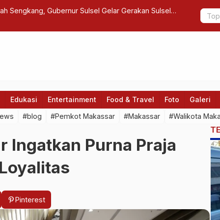
ah Sengkang, Gubernur Sulsel Gelar Gerakan Sulsel
Danrem 132
Pergantian
Edukasi
Entertainment
Food & Travel
Foto
Galeri
news
#blog
#Pemkot Makassar
#Makassar
#Walikota Mak
T
r Ingatkan Purna Praja
Loyalitas
Pinterest