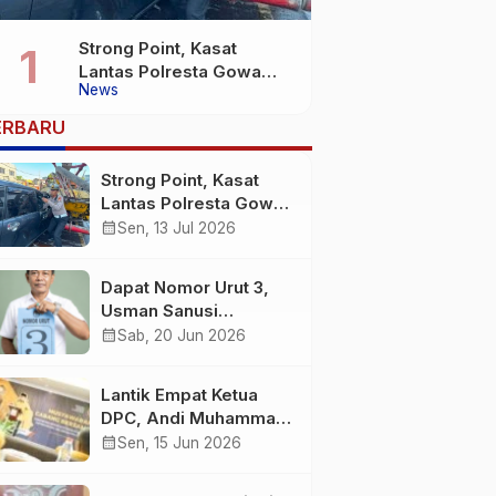
Strong Point, Kasat
Lantas Polresta Gowa
News
Sigap Bantu Korban
Kecelakaan
ERBARU
Strong Point, Kasat
Lantas Polresta Gowa
Sigap Bantu Korban
calendar_month
Sen, 13 Jul 2026
Kecelakaan
Dapat Nomor Urut 3,
Usman Sanusi
Komitmen Jadikan
calendar_month
Sab, 20 Jun 2026
Desa Buntuna Jauh
lebih Baik
Lantik Empat Ketua
DPC, Andi Muhammad
: Harus Bermental
calendar_month
Sen, 15 Jun 2026
Pejuang