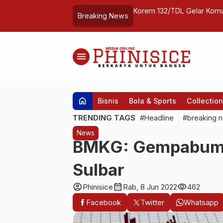
egi Urai Kepadatan di Jalan Tol
Korem 132/TDL Gelar Komu
Breaking News
menu
home
Bisnis
Bola & Sports
Collection
TRENDING TAGS
#Headline
#breaking 
News
BMKG: Gempabumi
Sulbar
account_circle
calendar_month
visibility
Phinisice
Rab, 8 Jun 2022
462
Facebook
Twitter
Whatsapp