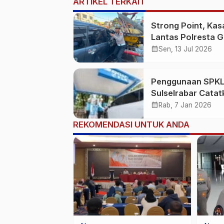
ARTIKEL TERKAIT
Strong Point, Kas
Lantas Polresta 
Sigap Bantu Korb
calendar_month
Sen, 13 Jul 2026
Kecelakaan
Penggunaan SPKL
Sulselrabar Catat
Kenaikan Tiga Kali
calendar_month
Rab, 7 Jan 2026
Lipat di Tahun 20
REKOMENDASI UNTUK ANDA