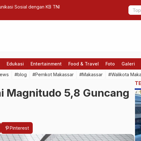
nikasi Sosial dengan KB TNI
Presiden J
Edukasi
Entertainment
Food & Travel
Foto
Galeri
news
#blog
#Pemkot Makassar
#Makassar
#Walikota Mak
T
 Magnitudo 5,8 Guncang
Pinterest