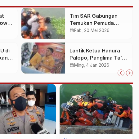
at
Tim SAR Gabungan
Gowa
Temukan Pemuda
an
Loncat ke Sungai
calendar_month
Rab, 20 Mei 2026
Pampang Makassar
U di
Lantik Ketua Hanura
kan
Palopo, Panglima Ta’ :
Jabatan adalah
calendar_month
Ming, 4 Jan 2026
25
amanah siap
dipertanggung
jawabkan!