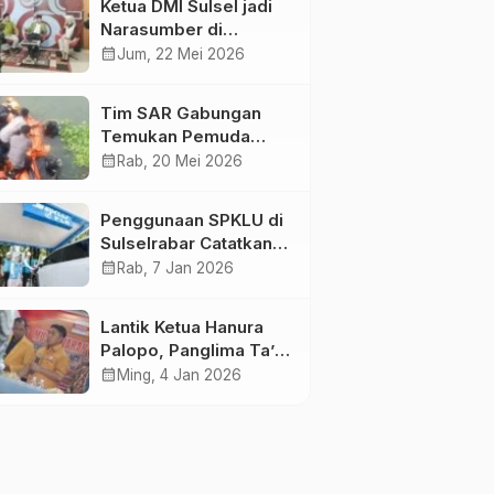
Ketua DMI Sulsel jadi
Narasumber di
Kompas Tv
calendar_month
Jum, 22 Mei 2026
Tim SAR Gabungan
Temukan Pemuda
Loncat ke Sungai
calendar_month
Rab, 20 Mei 2026
Pampang Makassar
Penggunaan SPKLU di
Sulselrabar Catatkan
Kenaikan Tiga Kali
calendar_month
Rab, 7 Jan 2026
Lipat di Tahun 2025
Lantik Ketua Hanura
Palopo, Panglima Ta’ :
Jabatan adalah
calendar_month
Ming, 4 Jan 2026
amanah siap
dipertanggung
jawabkan!