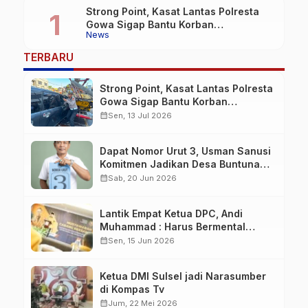
Strong Point, Kasat Lantas Polresta
Gowa Sigap Bantu Korban
News
Kecelakaan
TERBARU
Strong Point, Kasat Lantas Polresta
Gowa Sigap Bantu Korban
Kecelakaan
calendar_month
Sen, 13 Jul 2026
Dapat Nomor Urut 3, Usman Sanusi
Komitmen Jadikan Desa Buntuna
Jauh lebih Baik
calendar_month
Sab, 20 Jun 2026
Lantik Empat Ketua DPC, Andi
Muhammad : Harus Bermental
Pejuang
calendar_month
Sen, 15 Jun 2026
Ketua DMI Sulsel jadi Narasumber
di Kompas Tv
calendar_month
Jum, 22 Mei 2026