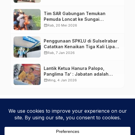
Tim SAR Gabungan Temukan
Pemuda Loncat ke Sungai
Pampang Makassar
calendar_month
Rab, 20 Mei 2026
Penggunaan SPKLU di Sulselrabar
Catatkan Kenaikan Tiga Kali Lipat
di Tahun 2025
calendar_month
Rab, 7 Jan 2026
Lantik Ketua Hanura Palopo,
Panglima Ta’ : Jabatan adalah
amanah siap dipertanggung
calendar_month
Ming, 4 Jan 2026
jawabkan!
Kebijakan Privasi
Kode Etik
Disclaimer