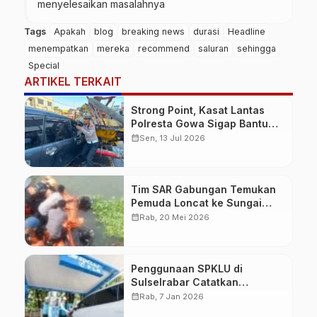
menyelesaikan masalahnya
Tags
Apakah
blog
breaking news
durasi
Headline
menempatkan
mereka
recommend
saluran
sehingga
Special
ARTIKEL TERKAIT
Strong Point, Kasat Lantas
Polresta Gowa Sigap Bantu
Korban Kecelakaan
calendar_month
Sen, 13 Jul 2026
Tim SAR Gabungan Temukan
Pemuda Loncat ke Sungai
Pampang Makassar
calendar_month
Rab, 20 Mei 2026
Penggunaan SPKLU di
Sulselrabar Catatkan
Kenaikan Tiga Kali Lipat di
calendar_month
Rab, 7 Jan 2026
Tahun 2025