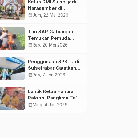
Ketua DMI Sulsel jadi
Narasumber di
Kompas Tv
calendar_month
Jum, 22 Mei 2026
Tim SAR Gabungan
Temukan Pemuda
Loncat ke Sungai
calendar_month
Rab, 20 Mei 2026
Pampang Makassar
Penggunaan SPKLU di
Sulselrabar Catatkan
Kenaikan Tiga Kali
calendar_month
Rab, 7 Jan 2026
Lipat di Tahun 2025
Lantik Ketua Hanura
Palopo, Panglima Ta’ :
Jabatan adalah
calendar_month
Ming, 4 Jan 2026
amanah siap
dipertanggung
jawabkan!