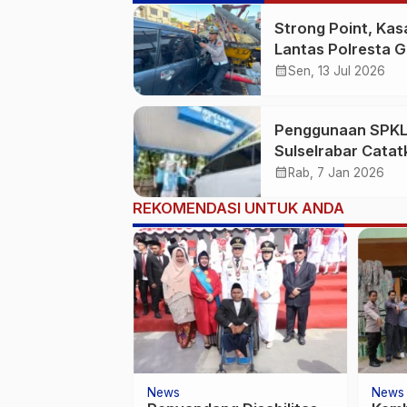
Strong Point, Kas
Lantas Polresta 
Sigap Bantu Korb
calendar_month
Sen, 13 Jul 2026
Kecelakaan
Penggunaan SPKL
Sulselrabar Catat
Kenaikan Tiga Kali
calendar_month
Rab, 7 Jan 2026
Lipat di Tahun 20
REKOMENDASI UNTUK ANDA
News
News