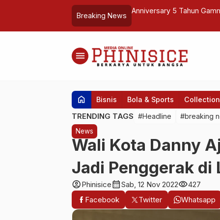
r Donor Darah
Danrem 132/TDL Hadiri Ha
Breaking News
…
menu
home
Bisnis
Bola & Sports
Collection
TRENDING TAGS
#Headline
#breaking 
News
Wali Kota Danny A
Jadi Penggerak di
account_circle
calendar_month
visibility
Phinisice
Sab, 12 Nov 2022
427
Facebook
Twitter
Whatsapp