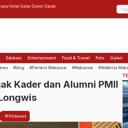
ri Pahlawan di Gedung Juang Sulteng
5 jenis jej
Edukasi
Entertainment
Food & Travel
Foto
Galeri
news
#blog
#Pemkot Makassar
#Makassar
#Walikota Mak
T
jak Kader dan Alumni PMII
 Longwis
Pinterest