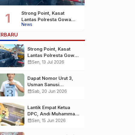
Strong Point, Kasat
Lantas Polresta Gowa
News
Sigap Bantu Korban
Kecelakaan
ERBARU
Strong Point, Kasat
Lantas Polresta Gowa
Sigap Bantu Korban
calendar_month
Sen, 13 Jul 2026
Kecelakaan
Dapat Nomor Urut 3,
Usman Sanusi
Komitmen Jadikan
calendar_month
Sab, 20 Jun 2026
Desa Buntuna Jauh
lebih Baik
Lantik Empat Ketua
DPC, Andi Muhammad
: Harus Bermental
calendar_month
Sen, 15 Jun 2026
Pejuang