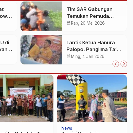
at
Tim SAR Gabungan
Gowa
Temukan Pemuda
an
Loncat ke Sungai
calendar_month
Rab, 20 Mei 2026
Pampang Makassar
U di
Lantik Ketua Hanura
kan
Palopo, Panglima Ta’ :
Jabatan adalah
calendar_month
Ming, 4 Jan 2026
25
amanah siap
dipertanggung
jawabkan!
News