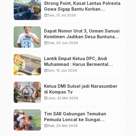
Strong Point, Kasat Lantas Polresta
Gowa Sigap Bantu Korban
Kecelakaan
calendar_month
Sen, 13 Jul 2026
Dapat Nomor Urut 3, Usman Sanusi
Komitmen Jadikan Desa Buntuna
Jauh lebih Baik
calendar_month
Sab, 20 Jun 2026
Lantik Empat Ketua DPC, Andi
Muhammad : Harus Bermental
Pejuang
calendar_month
Sen, 15 Jun 2026
Ketua DMI Sulsel jadi Narasumber
di Kompas Tv
calendar_month
Jum, 22 Mei 2026
Tim SAR Gabungan Temukan
Pemuda Loncat ke Sungai
Pampang Makassar
calendar_month
Rab, 20 Mei 2026