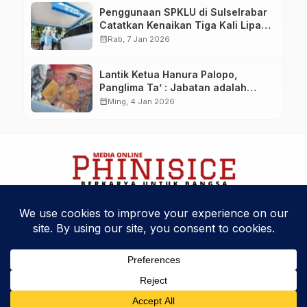
Penggunaan SPKLU di Sulselrabar
Catatkan Kenaikan Tiga Kali Lipat
di Tahun 2025
calendar_month
Rab, 7 Jan 2026
Lantik Ketua Hanura Palopo,
Panglima Ta’ : Jabatan adalah
amanah siap dipertanggung
calendar_month
Ming, 4 Jan 2026
jawabkan!
Kebijakan Privasi
Kode Etik
Disclaimer
Phinisice - Berkarya Untuk Bangsa
© 2025 Phinova Media Networks. All Rights Reserved.