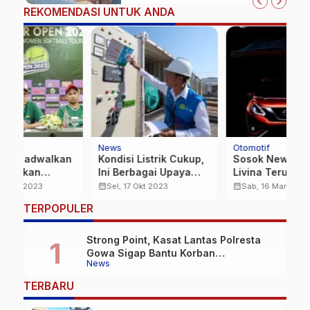
REKOMENDASI UNTUK ANDA
News
Otomotif
M
n
Kondisi Listrik Cukup,
Sosok New Nissan
T
Ini Berbagai Upaya
Livina Terungkap?
A
PLN Pastikan Pasokan
F
calendar_month
calendar_month
calendar_month
Sel, 17 Okt 2023
Sab, 16 Mar 2019
Aman
…
TERPOPULER
Strong Point, Kasat Lantas Polresta
Gowa Sigap Bantu Korban
News
Kecelakaan
TERBARU