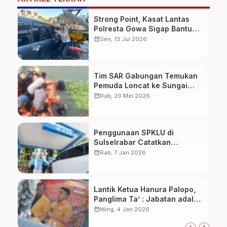
Strong Point, Kasat Lantas
Polresta Gowa Sigap Bantu
Korban Kecelakaan
calendar_month
Sen, 13 Jul 2026
Tim SAR Gabungan Temukan
Pemuda Loncat ke Sungai
Pampang Makassar
calendar_month
Rab, 20 Mei 2026
Penggunaan SPKLU di
Sulselrabar Catatkan
Kenaikan Tiga Kali Lipat di
calendar_month
Rab, 7 Jan 2026
Tahun 2025
Lantik Ketua Hanura Palopo,
Panglima Ta’ : Jabatan adalah
amanah siap dipertanggung
calendar_month
Ming, 4 Jan 2026
jawabkan!