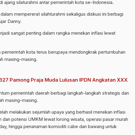
i ajang silaturahmi antar pemerintah kota se-Indonesia.
alam mempererat silahturahmi sekaligus diskusi ini berbagi
ujar Danny.
enjadi sangat penting dalam rangka menekan inflasi lewat
uh pemerintah kota terus berupaya mendongkrak pertumbuhan
rah masing-masing.
n 1627 Pamong Praja Muda Lulusan IPDN Angkatan XXX
ntum pemerintah daerah berbagi langkah-langkah strategis dan
erah masing-masing.
elah melakukan sejumlah upaya yang berhasil menekan inflasi
 dan potensi UMKM lewat lorong wisata, operasi pasar murah
l day, hingga penanaman komoditi cabe dan bawang untuk