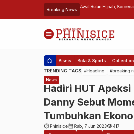
ernur Sulsel Serahkan Rp 8 M Bantuan
Awal Bulan Hijriah, Kemenag
Breaking News
menu
home
Bisnis
Bola & Sports
Collection
TRENDING TAGS
#Headline
#breaking 
News
Hadiri HUT Apeksi
Danny Sebut Mome
Tumbuhkan Ekono
account_circle
calendar_month
visibility
Phinisice
Rab, 7 Jun 2023
417