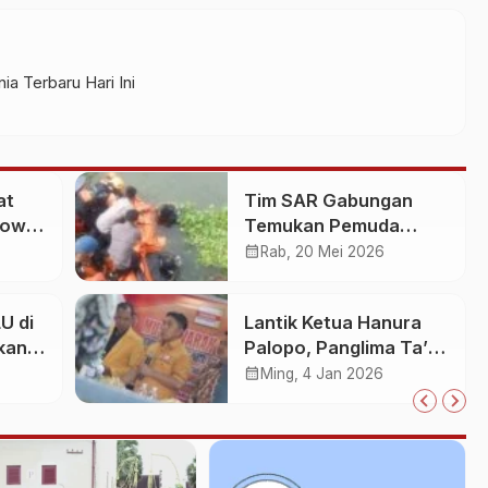
ia Terbaru Hari Ini
at
Tim SAR Gabungan
Gowa
Temukan Pemuda
an
Loncat ke Sungai
calendar_month
Rab, 20 Mei 2026
Pampang Makassar
U di
Lantik Ketua Hanura
kan
Palopo, Panglima Ta’ :
Jabatan adalah
calendar_month
Ming, 4 Jan 2026
25
amanah siap
dipertanggung
jawabkan!