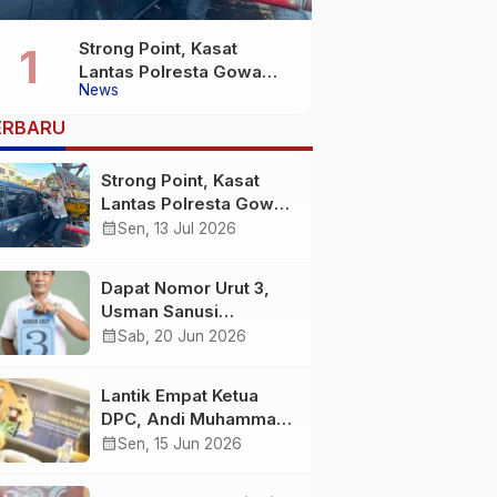
Strong Point, Kasat
Lantas Polresta Gowa
News
Sigap Bantu Korban
Kecelakaan
ERBARU
Strong Point, Kasat
Lantas Polresta Gowa
Sigap Bantu Korban
calendar_month
Sen, 13 Jul 2026
Kecelakaan
Dapat Nomor Urut 3,
Usman Sanusi
Komitmen Jadikan
calendar_month
Sab, 20 Jun 2026
Desa Buntuna Jauh
lebih Baik
Lantik Empat Ketua
DPC, Andi Muhammad
: Harus Bermental
calendar_month
Sen, 15 Jun 2026
Pejuang