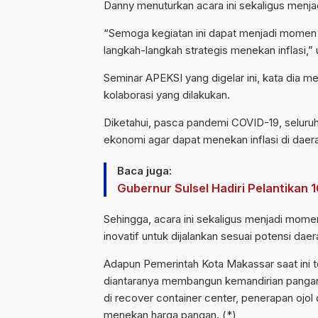
Danny menuturkan acara ini sekaligus menjad
“Semoga kegiatan ini dapat menjadi momen d
langkah-langkah strategis menekan inflasi,” 
Seminar APEKSI yang digelar ini, kata dia m
kolaborasi yang dilakukan.
Diketahui, pasca pandemi COVID-19, selur
ekonomi agar dapat menekan inflasi di dae
Baca juga:
Gubernur Sulsel Hadiri Pelantika
Sehingga, acara ini sekaligus menjadi mome
inovatif untuk dijalankan sesuai potensi da
Adapun Pemerintah Kota Makassar saat ini t
diantaranya membangun kemandirian pangan
di recover container center, penerapan ojo
menekan harga pangan. (*)