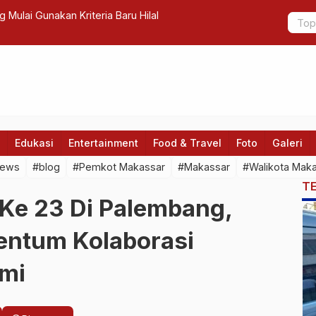
 Mulai Gunakan Kriteria Baru Hilal
KAHMI Suls
Edukasi
Entertainment
Food & Travel
Foto
Galeri
news
#blog
#Pemkot Makassar
#Makassar
#Walikota Mak
T
 Ke 23 Di Palembang,
ntum Kolaborasi
mi