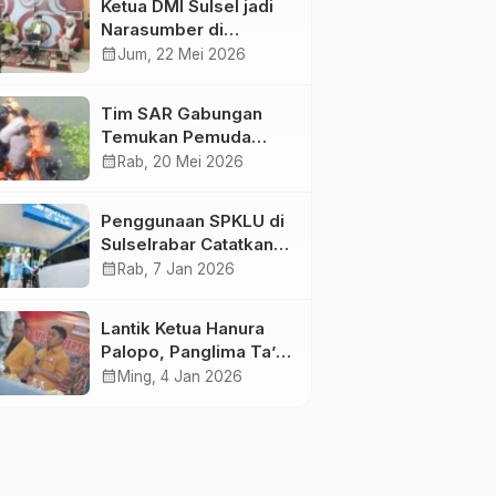
Ketua DMI Sulsel jadi
Narasumber di
Kompas Tv
calendar_month
Jum, 22 Mei 2026
Tim SAR Gabungan
Temukan Pemuda
Loncat ke Sungai
calendar_month
Rab, 20 Mei 2026
Pampang Makassar
Penggunaan SPKLU di
Sulselrabar Catatkan
Kenaikan Tiga Kali
calendar_month
Rab, 7 Jan 2026
Lipat di Tahun 2025
Lantik Ketua Hanura
Palopo, Panglima Ta’ :
Jabatan adalah
calendar_month
Ming, 4 Jan 2026
amanah siap
dipertanggung
jawabkan!