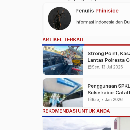
Penulis
Phinisice
Informasi Indonesia dan Dun
ARTIKEL TERKAIT
Strong Point, Kas
Lantas Polresta 
Sigap Bantu Korb
calendar_month
Sen, 13 Jul 2026
Kecelakaan
Penggunaan SPKL
Sulselrabar Catat
Kenaikan Tiga Kali
calendar_month
Rab, 7 Jan 2026
Lipat di Tahun 20
REKOMENDASI UNTUK ANDA