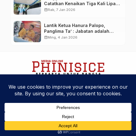
Catatkan Kenaikan Tiga Kali Lipat
di Tahun 2025
calendar_month
Rab, 7 Jan 2026
Lantik Ketua Hanura Palopo,
Panglima Ta’ : Jabatan adalah
amanah siap dipertanggung
calendar_month
Ming, 4 Jan 2026
jawabkan!
Kebijakan Privasi
Kode Etik
Disclaimer
Phinisice - Berkarya Untuk Bangsa
© 2025 Phinova Media Networks. All Rights Reserved.