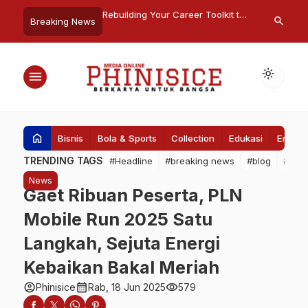
N ke-80, Donasi Insan
Rebuilding Your Career Toolkit to
Nyobain Pis
search
Breaking News
ulselrabar Bantu
Meet the Needs of Employers
Dilumuri Gul
48 Rumah
Nih Resepny
light_mode
menu
home
Bisnis
Bola & Sports
Collection
Edukasi
Entert
TRENDING TAGS
#Headline
#breaking news
#blog
#Pem
News
Gaet Ribuan Peserta, PLN
Mobile Run 2025 Satu
Langkah, Sejuta Energi
Kebaikan Bakal Meriah
account_circle
calendar_month
visibility
Phinisice
Rab, 18 Jun 2025
579