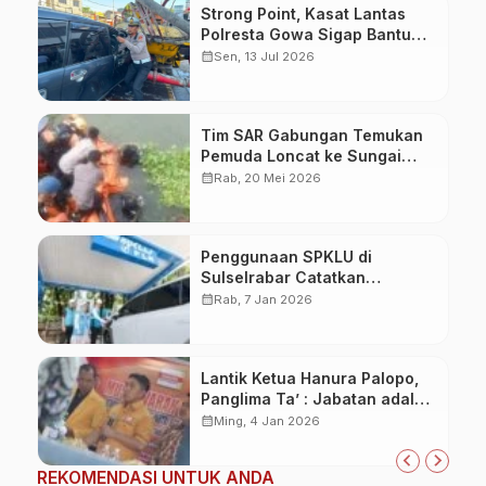
Strong Point, Kasat Lantas
Polresta Gowa Sigap Bantu
Korban Kecelakaan
calendar_month
Sen, 13 Jul 2026
Tim SAR Gabungan Temukan
Pemuda Loncat ke Sungai
Pampang Makassar
calendar_month
Rab, 20 Mei 2026
Penggunaan SPKLU di
Sulselrabar Catatkan
Kenaikan Tiga Kali Lipat di
calendar_month
Rab, 7 Jan 2026
Tahun 2025
Lantik Ketua Hanura Palopo,
Panglima Ta’ : Jabatan adalah
amanah siap dipertanggung
calendar_month
Ming, 4 Jan 2026
jawabkan!
REKOMENDASI UNTUK ANDA