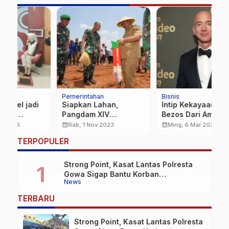
Pemerintahan
Bisnis
N
Siapkan Lahan,
Intip Kekayaan Jeff
A
Pangdam XIV
Bezos Dari Amazon
D
Hasanuddin Support
Hingga Ruang
B
calendar_month
calendar_month
calendar_month
Rab, 1 Nov 2023
Ming, 6 Mar 2022
Program Budidaya
Angkasa
W
…
TERPOPULER
Pisang Pemprov Sulsel
Strong Point, Kasat Lantas Polresta
Gowa Sigap Bantu Korban
News
Kecelakaan
TERBARU
Strong Point, Kasat Lantas Polresta