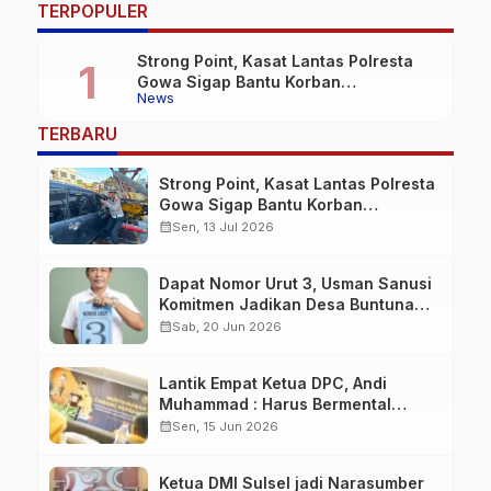
TERPOPULER
Strong Point, Kasat Lantas Polresta
Gowa Sigap Bantu Korban
News
Kecelakaan
TERBARU
Strong Point, Kasat Lantas Polresta
Gowa Sigap Bantu Korban
Kecelakaan
calendar_month
Sen, 13 Jul 2026
Dapat Nomor Urut 3, Usman Sanusi
Komitmen Jadikan Desa Buntuna
Jauh lebih Baik
calendar_month
Sab, 20 Jun 2026
Lantik Empat Ketua DPC, Andi
Muhammad : Harus Bermental
Pejuang
calendar_month
Sen, 15 Jun 2026
Ketua DMI Sulsel jadi Narasumber