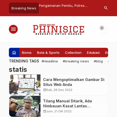
oduk: Apa itu dan
Pengamanan Pemilu, Polres
LMK STIMI YA
search
Breaking News
a melakukannya
Gowa Gelar Latihan TFG
Kuliner Liba
enar
Sispamkota Operasi Mantap Brata
Siswa
2023-2024
light_mode
menu
home
Bisnis
Bola & Sports
Collection
Edukasi
Entert
TRENDING TAGS
#Headline
#breaking news
#blog
#Pem
statis
Cara Mengoptimalkan Gambar Di
Situs Web Anda
calendar_month
Rab, 28 Des 2022
Tilang Manual Ditarik, Ada
Himbauan Kasat Lantas
Polrestabes Makassar
calendar_month
Jum, 21 Okt 2022