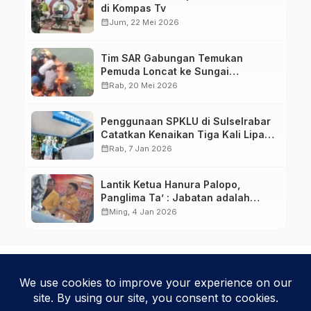
di Kompas Tv
calendar_month
Jum, 22 Mei 2026
Tim SAR Gabungan Temukan
Pemuda Loncat ke Sungai
Pampang Makassar
calendar_month
Rab, 20 Mei 2026
Penggunaan SPKLU di Sulselrabar
Catatkan Kenaikan Tiga Kali Lipat
di Tahun 2025
calendar_month
Rab, 7 Jan 2026
Lantik Ketua Hanura Palopo,
Panglima Ta’ : Jabatan adalah
amanah siap dipertanggung
calendar_month
Ming, 4 Jan 2026
jawabkan!