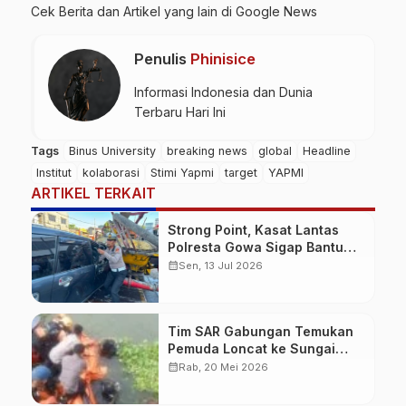
Cek Berita dan Artikel yang lain di
Google News
Penulis
Phinisice
Informasi Indonesia dan Dunia
Terbaru Hari Ini
Tags
Binus University
breaking news
global
Headline
Institut
kolaborasi
Stimi Yapmi
target
YAPMI
ARTIKEL TERKAIT
Strong Point, Kasat Lantas
Polresta Gowa Sigap Bantu
Korban Kecelakaan
calendar_month
Sen, 13 Jul 2026
Tim SAR Gabungan Temukan
Pemuda Loncat ke Sungai
Pampang Makassar
calendar_month
Rab, 20 Mei 2026