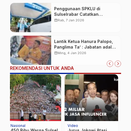
Penggunaan SPKLU di
Sulselrabar Catatkan
Kenaikan Tiga Kali Lipat di
calendar_month
Rab, 7 Jan 2026
Tahun 2025
Lantik Ketua Hanura Palopo,
Panglima Ta’ : Jabatan adalah
amanah siap dipertanggung
calendar_month
Ming, 4 Jan 2026
jawabkan!
REKOMENDASI UNTUK ANDA
Video
News
N
el
Jurus Jokowi Atasi
Danrem 132/TDL Hadiri
C