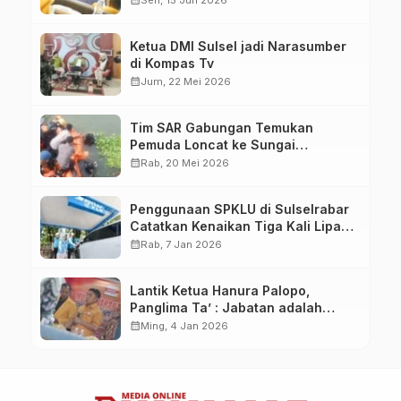
Ketua DMI Sulsel jadi Narasumber
di Kompas Tv
calendar_month
Jum, 22 Mei 2026
Tim SAR Gabungan Temukan
Pemuda Loncat ke Sungai
Pampang Makassar
calendar_month
Rab, 20 Mei 2026
Penggunaan SPKLU di Sulselrabar
Catatkan Kenaikan Tiga Kali Lipat
di Tahun 2025
calendar_month
Rab, 7 Jan 2026
Lantik Ketua Hanura Palopo,
Panglima Ta’ : Jabatan adalah
amanah siap dipertanggung
calendar_month
Ming, 4 Jan 2026
jawabkan!