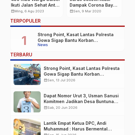
i
Dampak Corona Bayar
Acara Syukuran HUT
T
Influencer Hingga
Brimob ke-77
L
calendar_month
calendar_month
calendar_month
Sen, 9 Mar 2020
Sen, 14 Nov 2022
Diskon Pesawat
V
…
TERPOPULER
Strong Point, Kasat Lantas Polresta
Gowa Sigap Bantu Korban
News
Kecelakaan
TERBARU
Strong Point, Kasat Lantas Polresta
Gowa Sigap Bantu Korban
Kecelakaan
calendar_month
Sen, 13 Jul 2026
Dapat Nomor Urut 3, Usman Sanusi
Komitmen Jadikan Desa Buntuna
Jauh lebih Baik
calendar_month
Sab, 20 Jun 2026
Lantik Empat Ketua DPC, Andi
Muhammad : Harus Bermental
Pejuang
calendar_month
Sen, 15 Jun 2026