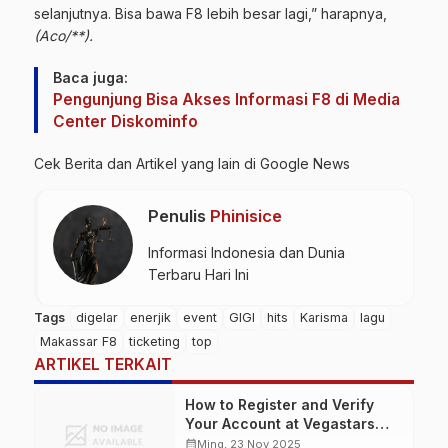
selanjutnya. Bisa bawa F8 lebih besar lagi,” harapnya,
(Aco/**).
Baca juga:
Pengunjung Bisa Akses Informasi F8 di Media
Center Diskominfo
Cek Berita dan Artikel yang lain di
Google News
Penulis
Phinisice
Informasi Indonesia dan Dunia
Terbaru Hari Ini
Tags
digelar
enerjik
event
GIGI
hits
Karisma
lagu
Makassar F8
ticketing
top
ARTIKEL TERKAIT
How to Register and Verify
Your Account at Vegastars
Casino for a Seamless
calendar_month
Ming, 23 Nov 2025