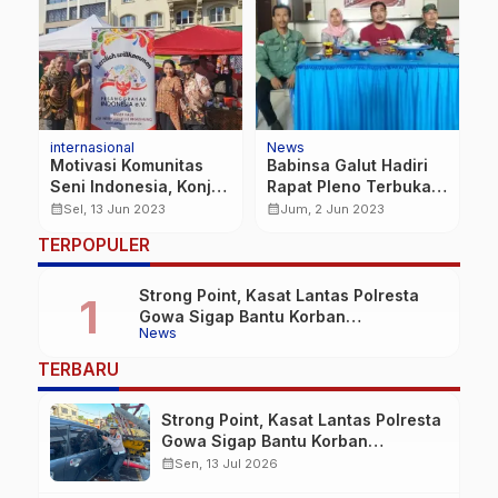
News
News
P
Wali Kota Danny
Bulan Ini Pemprov
J
Instruksikan OPD
Sulsel Keluarkan SK
K
Percepat Tender Dini
Penlok Segmen E
A
calendar_month
calendar_month
calendar_month
Sel, 29 Nov 2022
Jum, 15 Jul 2022
B
TERPOPULER
I
Strong Point, Kasat Lantas Polresta
Gowa Sigap Bantu Korban
News
Kecelakaan
TERBARU
Strong Point, Kasat Lantas Polresta
Gowa Sigap Bantu Korban
Kecelakaan
calendar_month
Sen, 13 Jul 2026