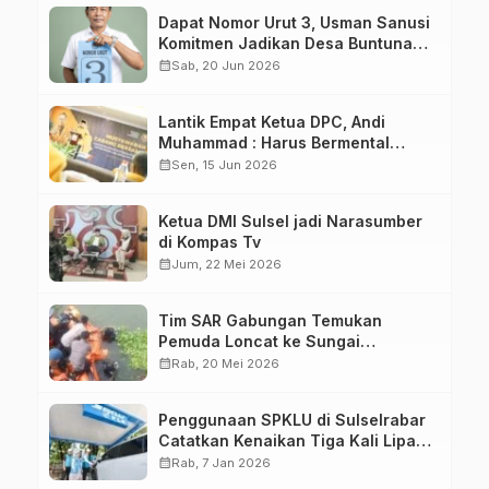
Dapat Nomor Urut 3, Usman Sanusi
Komitmen Jadikan Desa Buntuna
Jauh lebih Baik
calendar_month
Sab, 20 Jun 2026
Lantik Empat Ketua DPC, Andi
Muhammad : Harus Bermental
Pejuang
calendar_month
Sen, 15 Jun 2026
Ketua DMI Sulsel jadi Narasumber
di Kompas Tv
calendar_month
Jum, 22 Mei 2026
Tim SAR Gabungan Temukan
Pemuda Loncat ke Sungai
Pampang Makassar
calendar_month
Rab, 20 Mei 2026
Penggunaan SPKLU di Sulselrabar
Catatkan Kenaikan Tiga Kali Lipat
di Tahun 2025
calendar_month
Rab, 7 Jan 2026