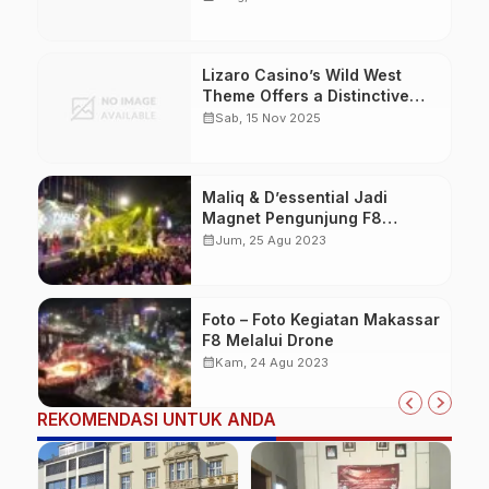
Experience
Lizaro Casino’s Wild West
Theme Offers a Distinctive
Experience for Players
calendar_month
Sab, 15 Nov 2025
Maliq & D’essential Jadi
Magnet Pengunjung F8
Makassar Hari Kedua
calendar_month
Jum, 25 Agu 2023
Foto – Foto Kegiatan Makassar
F8 Melalui Drone
calendar_month
Kam, 24 Agu 2023
REKOMENDASI UNTUK ANDA