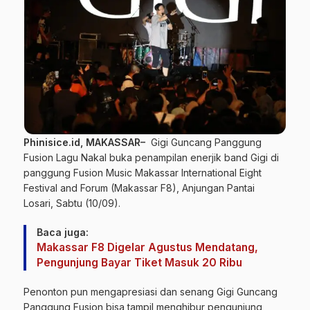
Phinisice.id, MAKASSAR–
Gigi Guncang Panggung
Fusion Lagu Nakal buka penampilan enerjik band Gigi di
panggung Fusion Music Makassar International Eight
Festival and Forum (
Makassar
F8), Anjungan Pantai
Losari, Sabtu (10/09).
Baca juga:
Makassar F8 Digelar Agustus Mendatang,
Pengunjung Bayar Tiket Masuk 20 Ribu
Penonton pun mengapresiasi dan senang Gigi Guncang
Panggung Fusion bisa tampil menghibur pengunjung