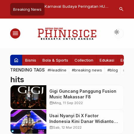
erikat Dukung Program
Karnaval Budaya Peringatan HUT
Masyarakat 
search
Breaking News
h Kota Makassar
Kota Makassar ke-416 Memukau
Tamparang Ke
dengan Konsep Internasional
Penilaian Lo
light_mode
menu
home
Bisnis
Bola & Sports
Collection
Edukasi
Entert
TRENDING TAGS
#Headline
#breaking news
#blog
#Pem
hits
Gigi Guncang Panggung Fusion
Music Makassar F8
calendar_month
Ming, 11 Sep 2022
Usai Nyanyi Di X Factor
Indonesia Kini Danar Widianto
Trending Youtube
calendar_month
Sab, 12 Mar 2022