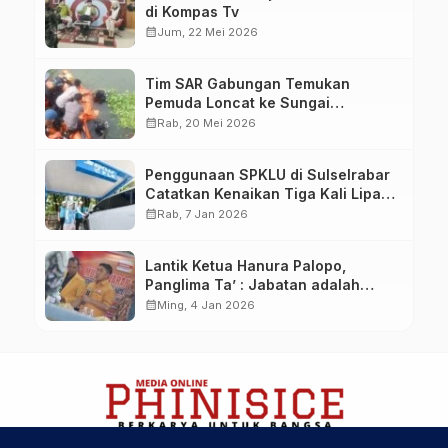
di Kompas Tv
calendar_month
Jum, 22 Mei 2026
Tim SAR Gabungan Temukan
Pemuda Loncat ke Sungai
Pampang Makassar
calendar_month
Rab, 20 Mei 2026
Penggunaan SPKLU di Sulselrabar
Catatkan Kenaikan Tiga Kali Lipat
di Tahun 2025
calendar_month
Rab, 7 Jan 2026
Lantik Ketua Hanura Palopo,
Panglima Ta’ : Jabatan adalah
amanah siap dipertanggung
calendar_month
Ming, 4 Jan 2026
jawabkan!