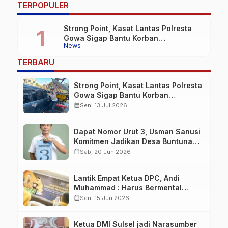
TERPOPULER
Strong Point, Kasat Lantas Polresta
Gowa Sigap Bantu Korban
News
Kecelakaan
TERBARU
Strong Point, Kasat Lantas Polresta
Gowa Sigap Bantu Korban
Kecelakaan
calendar_month
Sen, 13 Jul 2026
Dapat Nomor Urut 3, Usman Sanusi
Komitmen Jadikan Desa Buntuna
Jauh lebih Baik
calendar_month
Sab, 20 Jun 2026
Lantik Empat Ketua DPC, Andi
Muhammad : Harus Bermental
Pejuang
calendar_month
Sen, 15 Jun 2026
Ketua DMI Sulsel jadi Narasumber