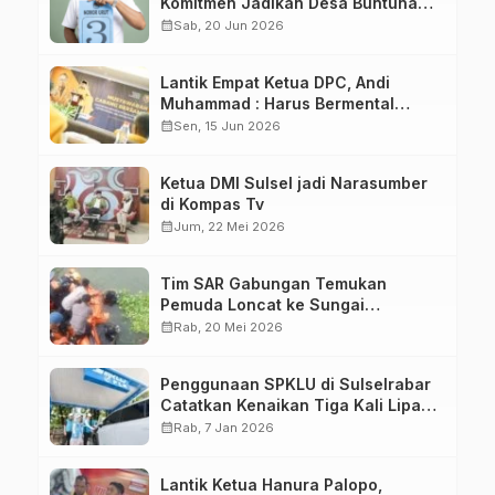
Komitmen Jadikan Desa Buntuna
Jauh lebih Baik
calendar_month
Sab, 20 Jun 2026
Lantik Empat Ketua DPC, Andi
Muhammad : Harus Bermental
Pejuang
calendar_month
Sen, 15 Jun 2026
Ketua DMI Sulsel jadi Narasumber
di Kompas Tv
calendar_month
Jum, 22 Mei 2026
Tim SAR Gabungan Temukan
Pemuda Loncat ke Sungai
Pampang Makassar
calendar_month
Rab, 20 Mei 2026
Penggunaan SPKLU di Sulselrabar
Catatkan Kenaikan Tiga Kali Lipat
di Tahun 2025
calendar_month
Rab, 7 Jan 2026
Lantik Ketua Hanura Palopo,