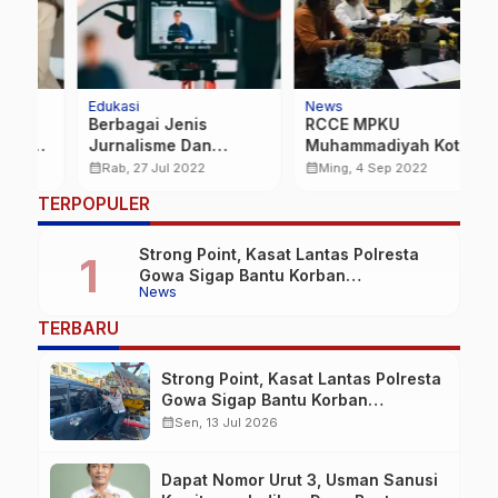
Edukasi
News
Na
Berbagai Jenis
RCCE MPKU
W
Jurnalisme Dan
Muhammadiyah Kota
I
Penjelasan Yang Anda
Makassar Komitmen
S
calendar_month
calendar_month
calendar_month
Rab, 27 Jul 2022
Ming, 4 Sep 2022
Harus Ketahui
Dongkrak Cakupan
T
…
TERPOPULER
Sebelum Memulai
Imunisasi Anak
M
Karir di Jurnalistik
Strong Point, Kasat Lantas Polresta
Gowa Sigap Bantu Korban
News
Kecelakaan
TERBARU
Strong Point, Kasat Lantas Polresta
Gowa Sigap Bantu Korban
Kecelakaan
calendar_month
Sen, 13 Jul 2026
Dapat Nomor Urut 3, Usman Sanusi