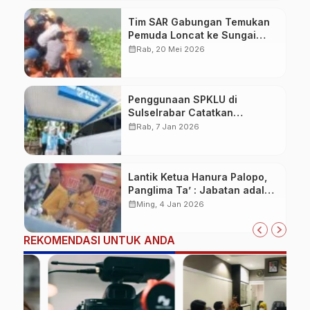
Tim SAR Gabungan Temukan
Pemuda Loncat ke Sungai
Pampang Makassar
calendar_month
Rab, 20 Mei 2026
Penggunaan SPKLU di
Sulselrabar Catatkan
Kenaikan Tiga Kali Lipat di
calendar_month
Rab, 7 Jan 2026
Tahun 2025
Lantik Ketua Hanura Palopo,
Panglima Ta’ : Jabatan adalah
amanah siap dipertanggung
calendar_month
Ming, 4 Jan 2026
jawabkan!
REKOMENDASI UNTUK ANDA