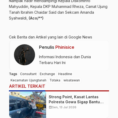
Nampak hadir mendampingi Kepala Diskominfo
Mahyuddin, Kepala DKP Muhammad Rheza, Camat Ujung
Tanah Ibrahim Chaidar Said dan Sekcam Amanda
Syahwaldi,
(Aco/**)
Cek Berita dan Artikel yang lain di
Google News
Penulis
Phinisice
Informasi Indonesia dan Dunia
Terbaru Hari Ini
Tags
Consultant
Exchange
Headline
Kecamatan Ujungtanah
Totaka
wisatawan
ARTIKEL TERKAIT
Strong Point, Kasat Lantas
Polresta Gowa Sigap Bantu
Korban Kecelakaan
calendar_month
Sen, 13 Jul 2026