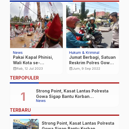
News
Hukum & Kriminal
Bi
Pakai Kapal Phinisi,
Jumat Berbagi, Satuan
P
Wali Kota se-
Reskrim Polres Gowa
D
Indonesia Diajak
Bagikan Makanan Ke
S
calendar_month
calendar_month
calendar_month
Rab, 12 Jul 2023
Jum, 9 Sep 2022
Keliling Pantai Losari
Masyarakat
A
TERPOPULER
Nikmati Angin Sepoi-
sepoi
Strong Point, Kasat Lantas Polresta
Gowa Sigap Bantu Korban
News
Kecelakaan
TERBARU
Strong Point, Kasat Lantas Polresta
Gowa Sigap Bantu Korban