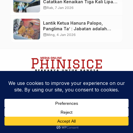
Catatkan Kenaikan Tiga Kali Lipat
di Tahun 2025
calendar_month
Rab, 7 Jan 2026
Lantik Ketua Hanura Palopo,
Panglima Ta’ : Jabatan adalah
amanah siap dipertanggung
calendar_month
Ming, 4 Jan 2026
jawabkan!
Kebijakan Privasi
Kode Etik
Disclaimer
Phinisice - Berkarya Untuk Bangsa
© 2025 Phinova Media Networks. All Rights Reserved.