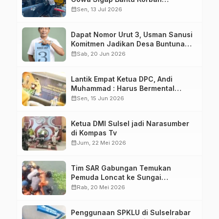
Kecelakaan
calendar_month
Sen, 13 Jul 2026
Dapat Nomor Urut 3, Usman Sanusi
Komitmen Jadikan Desa Buntuna
Jauh lebih Baik
calendar_month
Sab, 20 Jun 2026
Lantik Empat Ketua DPC, Andi
Muhammad : Harus Bermental
Pejuang
calendar_month
Sen, 15 Jun 2026
Ketua DMI Sulsel jadi Narasumber
di Kompas Tv
calendar_month
Jum, 22 Mei 2026
Tim SAR Gabungan Temukan
Pemuda Loncat ke Sungai
Pampang Makassar
calendar_month
Rab, 20 Mei 2026
Penggunaan SPKLU di Sulselrabar