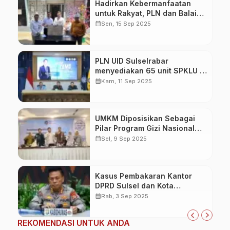
Hadirkan Kebermanfaatan
untuk Rakyat, PLN dan Balai
TN Bantimurung Bulusaraung
calendar_month
Sen, 15 Sep 2025
Resmikan Mushola Babul
Khoir
PLN UID Sulselrabar
menyediakan 65 unit SPKLU di
51 lokasi
calendar_month
Kam, 11 Sep 2025
UMKM Diposisikan Sebagai
Pilar Program Gizi Nasional
BGN
calendar_month
Sel, 9 Sep 2025
Kasus Pembakaran Kantor
DPRD Sulsel dan Kota
Makassar, Polda Sulsel
calendar_month
Rab, 3 Sep 2025
Tetapkan 11 Tersangka
REKOMENDASI UNTUK ANDA