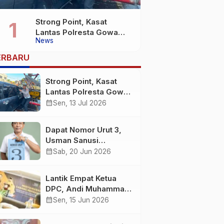
Strong Point, Kasat
Lantas Polresta Gowa
News
Sigap Bantu Korban
Kecelakaan
ERBARU
Strong Point, Kasat
Lantas Polresta Gowa
Sigap Bantu Korban
calendar_month
Sen, 13 Jul 2026
Kecelakaan
Dapat Nomor Urut 3,
Usman Sanusi
Komitmen Jadikan
calendar_month
Sab, 20 Jun 2026
Desa Buntuna Jauh
lebih Baik
Lantik Empat Ketua
DPC, Andi Muhammad
: Harus Bermental
calendar_month
Sen, 15 Jun 2026
Pejuang