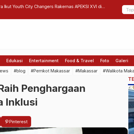
or Pengendalian Inflasi, Segerakan Operasi Pasar
Korem 132/
Edukasi
Entertainment
Food & Travel
Foto
Galeri
news
#blog
#Pemkot Makassar
#Makassar
#Walikota Mak
T
Raih Penghargaan
 Inklusi
Pinterest