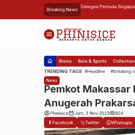
ty Changers Rakernas APEKSI XVI di
Wawali Makassar Ikuti Rak
Breaking News
menu
home
Bisnis
Bola & Sports
Collection
TRENDING TAGS
#Headline
#breaking 
News
Pemkot Makassar 
Anugerah Prakarsa
account_circle
calendar_month
visibility
Phinisice
Jum, 3 Nov 2023
824
Facebook
Twitter
Whatsapp