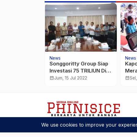
News
News
ri Menjelang
Songgoritty Group Siap
Kapo
si BEM SI :
Investasi 75 TRILIUN Di
Mera
ak Masyarakat
kaltim
Masy
calendar_month
calendar_month
pr 2022
Jum, 15 Jul 2022
Sel
Awal