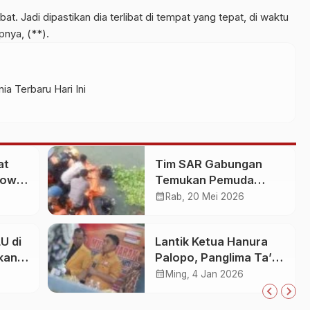
ibat. Jadi dipastikan dia terlibat di tempat yang tepat, di waktu
pnya, (**).
ia Terbaru Hari Ini
at
Tim SAR Gabungan
Gowa
Temukan Pemuda
an
Loncat ke Sungai
calendar_month
Rab, 20 Mei 2026
Pampang Makassar
U di
Lantik Ketua Hanura
kan
Palopo, Panglima Ta’ :
Jabatan adalah
calendar_month
Ming, 4 Jan 2026
25
amanah siap
dipertanggung