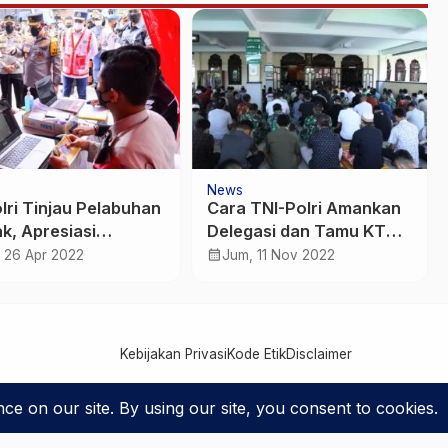
jawabkan!
News
lri Tinjau Pelabuhan
Cara TNI-Polri Amankan
k, Apresiasi
Delegasi dan Tamu KTT
arakat Mudik Lebih
G20 saat Beribadah
calendar_month
, 26 Apr 2022
Jum, 11 Nov 2022
Kebijakan Privasi
Kode Etik
Disclaimer
Phinisice - Berkarya Untuk Bangsa