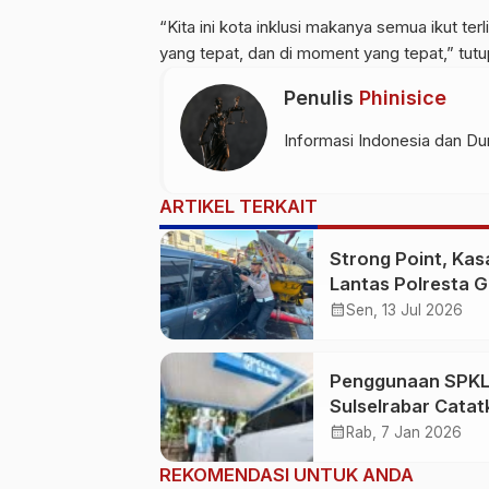
“Kita ini kota inklusi makanya semua ikut terl
yang tepat, dan di moment yang tepat,” tutu
Penulis
Phinisice
Informasi Indonesia dan Dun
ARTIKEL TERKAIT
Strong Point, Kas
Lantas Polresta 
Sigap Bantu Korb
calendar_month
Sen, 13 Jul 2026
Kecelakaan
Penggunaan SPKL
Sulselrabar Catat
Kenaikan Tiga Kali
calendar_month
Rab, 7 Jan 2026
Lipat di Tahun 20
REKOMENDASI UNTUK ANDA