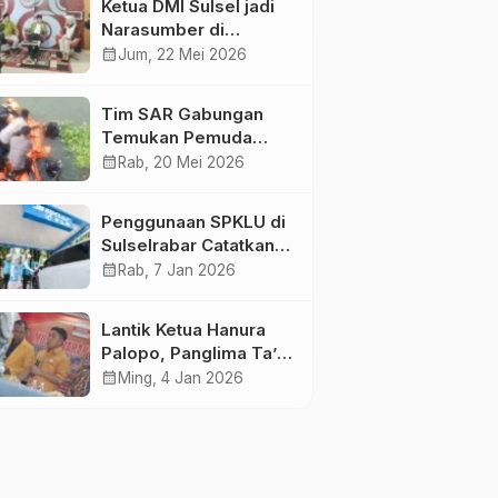
Ketua DMI Sulsel jadi
Narasumber di
Kompas Tv
calendar_month
Jum, 22 Mei 2026
Tim SAR Gabungan
Temukan Pemuda
Loncat ke Sungai
calendar_month
Rab, 20 Mei 2026
Pampang Makassar
Penggunaan SPKLU di
Sulselrabar Catatkan
Kenaikan Tiga Kali
calendar_month
Rab, 7 Jan 2026
Lipat di Tahun 2025
Lantik Ketua Hanura
Palopo, Panglima Ta’ :
Jabatan adalah
calendar_month
Ming, 4 Jan 2026
amanah siap
dipertanggung
jawabkan!