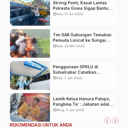
Strong Point, Kasat Lantas
Polresta Gowa Sigap Bantu
Korban Kecelakaan
calendar_month
Sen, 13 Jul 2026
Tim SAR Gabungan Temukan
Pemuda Loncat ke Sungai
Pampang Makassar
calendar_month
Rab, 20 Mei 2026
Penggunaan SPKLU di
Sulselrabar Catatkan
Kenaikan Tiga Kali Lipat di
calendar_month
Rab, 7 Jan 2026
Tahun 2025
Lantik Ketua Hanura Palopo,
Panglima Ta’ : Jabatan adalah
amanah siap dipertanggung
calendar_month
Ming, 4 Jan 2026
jawabkan!
REKOMENDASI UNTUK ANDA