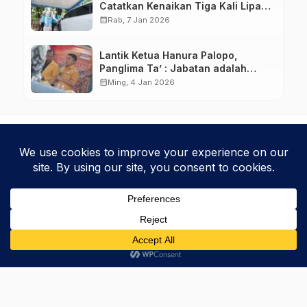
Catatkan Kenaikan Tiga Kali Lipat
di Tahun 2025
calendar_month
Rab, 7 Jan 2026
Lantik Ketua Hanura Palopo,
Panglima Ta’ : Jabatan adalah
amanah siap dipertanggung
calendar_month
Ming, 4 Jan 2026
jawabkan!
Kebijakan Privasi
Kode Etik
Disclaimer
Phinisice - Berkarya Untuk Bangsa
© 2025 Phinova Media Networks. All Rights Reserved.