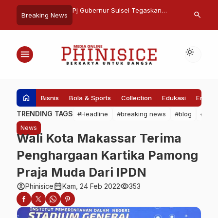
n: Hadirnya SALUT
Pj Gubernur Sulsel Tegaskan
Walikota Da
search
Breaking News
 ke Mahasiwa Bisa
Komitmen Sukseskan Pemilu dan
Makassar Ke
at
Pilkada
Jenderal MN
Dinner
light_mode
menu
home
Bisnis
Bola & Sports
Collection
Edukasi
Entert
TRENDING TAGS
#Headline
#breaking news
#blog
#Pem
News
Wali Kota Makassar Terima
Penghargaan Kartika Pamong
Praja Muda Dari IPDN
account_circle
calendar_month
visibility
Phinisice
Kam, 24 Feb 2022
353