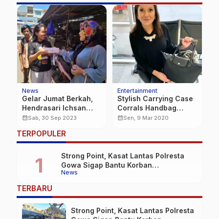
News
News
ng Case
Kolaborasi Lintas
Silaturahmi Nasional,
bag
Instansi, PLN Kebut
Deng Ical Bilang
tyle
Pemulihan Kelistrikan
Permas Politik Praktis
calendar_month
calendar_month
0
Ming, 30 Nov 2025
Ming, 15 Mei 2022
Aceh
TERPOPULER
Strong Point, Kasat Lantas Polresta
Gowa Sigap Bantu Korban
News
Kecelakaan
TERBARU
Strong Point, Kasat Lantas Polresta