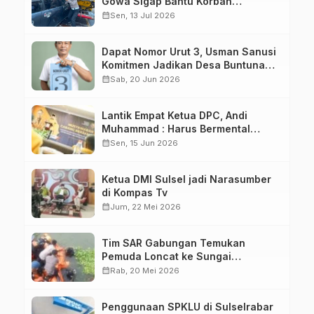
Gowa Sigap Bantu Korban
Kecelakaan
calendar_month
Sen, 13 Jul 2026
Dapat Nomor Urut 3, Usman Sanusi
Komitmen Jadikan Desa Buntuna
Jauh lebih Baik
calendar_month
Sab, 20 Jun 2026
Lantik Empat Ketua DPC, Andi
Muhammad : Harus Bermental
Pejuang
calendar_month
Sen, 15 Jun 2026
Ketua DMI Sulsel jadi Narasumber
di Kompas Tv
calendar_month
Jum, 22 Mei 2026
Tim SAR Gabungan Temukan
Pemuda Loncat ke Sungai
Pampang Makassar
calendar_month
Rab, 20 Mei 2026
Penggunaan SPKLU di Sulselrabar