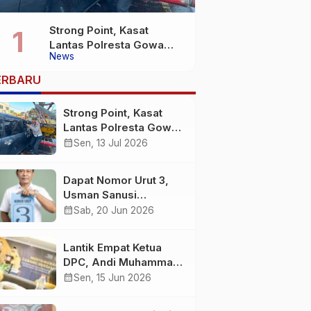
Strong Point, Kasat
Lantas Polresta Gowa
News
Sigap Bantu Korban
Kecelakaan
ERBARU
Strong Point, Kasat
Lantas Polresta Gowa
Sigap Bantu Korban
calendar_month
Sen, 13 Jul 2026
Kecelakaan
Dapat Nomor Urut 3,
Usman Sanusi
Komitmen Jadikan
calendar_month
Sab, 20 Jun 2026
Desa Buntuna Jauh
lebih Baik
Lantik Empat Ketua
DPC, Andi Muhammad
: Harus Bermental
calendar_month
Sen, 15 Jun 2026
Pejuang