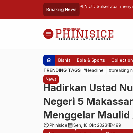
ia Dirangkaikan Peringatan Hari Jadi
PLN UID Sulselrabar menye
Breaking News
menu
home
Bisnis
Bola & Sports
Collection
TRENDING TAGS
#Headline
#breaking 
News
Hadirkan Ustad N
Negeri 5 Makassa
Menggelar Maulid
account_circle
calendar_month
visibility
Phinisice
Sen, 16 Okt 2023
489