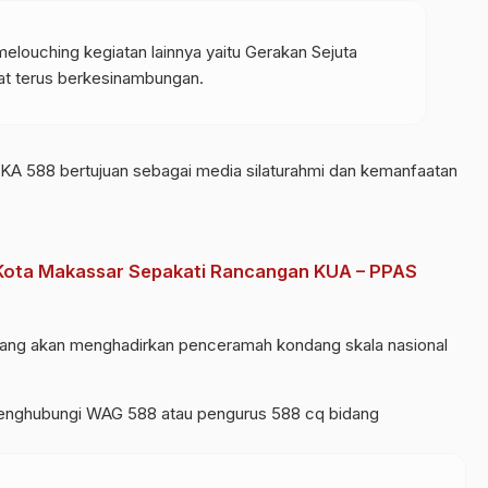
melouching kegiatan lainnya yaitu Gerakan Sejuta
pat terus berkesinambungan.
eh IKA 588 bertujuan sebagai media silaturahmi dan kemanfaatan
 Kota Makassar Sepakati Rancangan KUA – PPAS
d yang akan menghadirkan penceramah kondang skala nasional
 menghubungi WAG 588 atau pengurus 588 cq bidang