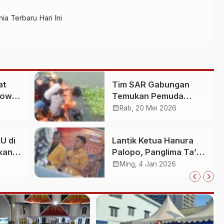
ia Terbaru Hari Ini
at
Tim SAR Gabungan
Gowa
Temukan Pemuda
an
Loncat ke Sungai
calendar_month
Rab, 20 Mei 2026
Pampang Makassar
U di
Lantik Ketua Hanura
kan
Palopo, Panglima Ta’ :
Jabatan adalah
calendar_month
Ming, 4 Jan 2026
25
amanah siap
dipertanggung
jawabkan!