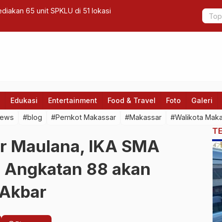
diakan 65 unit SPKLU di 51 lokasi
Kapolda Su
Edukasi
Entertainment
Food & Travel
Foto
Galeri
news
#blog
#Pemkot Makassar
#Makassar
#Walikota Mak
T
ur Maulana, IKA SMA
r Angkatan 88 akan
 Akbar