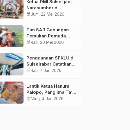
Ketua DMI Sulsel jadi
Narasumber di
Kompas Tv
calendar_month
Jum, 22 Mei 2026
Tim SAR Gabungan
Temukan Pemuda
Loncat ke Sungai
calendar_month
Rab, 20 Mei 2026
Pampang Makassar
Penggunaan SPKLU di
Sulselrabar Catatkan
Kenaikan Tiga Kali
calendar_month
Rab, 7 Jan 2026
Lipat di Tahun 2025
Lantik Ketua Hanura
Palopo, Panglima Ta’ :
Jabatan adalah
calendar_month
Ming, 4 Jan 2026
amanah siap
dipertanggung
jawabkan!