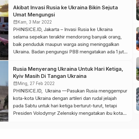
mendukung rakyat Ukraina. Kami membutuhkan Eropa
Akibat Invasi Rusia ke Ukraina Bikin Sejuta
yang bersatu untuk melindungi tetangga kami,
Umat Mengungsi
mengatasi darurat iklim, melawan ekstremisme dan
calendar_month
Kam, 3 Mar 2022
mempromosikan […]
PHINISICE.ID, Jakarta – Invasi Rusia ke Ukraina
selama sepekan terakhir mendorong banyak orang,
baik penduduk maupun warga asing meninggalkan
Ukraina. Badan pengungsi PBB mengatakan ada 1 juta
orang yang kini telah mengungsi dari negara tersebut.
Dilansir Associated Press, Kamis (3/3/2022), Komisi
Rusia Menyerang Ukraina Untuk Hari Ketiga,
Tinggi PBB untuk Pengungsi (UNHCR) mengatakan
Kyiv Masih Di Tangan Ukraina
jumlah mereka yang mengungsi bahkan lebih dari 2%
calendar_month
Ming, 27 Feb 2022
dari populasi […]
PHINISICE.ID, Ukraina —Pasukan Rusia menggempur
kota-kota Ukraina dengan artileri dan rudal jelajah
pada Sabtu untuk hari ketiga berturut-turut, tetapi
Presiden Volodymyr Zelenskiy mengatakan ibu kota
Kyiv tetap berada di tangan Ukraina. Ketika ratusan
ribu orang Ukraina melarikan diri ke barat menuju Uni
Eropa, pejabat tinggi keamanan Rusia dan mantan