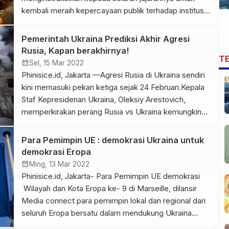
kembali meraih kepercayaan publik terhadap institusi
Polri. Hal itu dilakukan untuk terus berkomitmen
mengawal seluruh kebijakan Pemerintah Indonesia.
Pemerintah Ukraina Prediksi Akhir Agresi
Hal tersebut disampaikan oleh Kapolri: Raih
Rusia, Kapan berakhirnya!
T
Kepercayaan Publik Sigit saat menggelar video
calendar_month
Sel, 15 Mar 2022
conference pengarahan kepada seluruh anggota
Phinisice.id, Jakarta —Agresi Rusia di Ukraina sendiri
mulai dari tingkat Mabes Polri, […]
kini memasuki pekan ketiga sejak 24 Februari.Kepala
Staf Kepresidenan Ukraina, Oleksiy Arestovich,
memperkirakan perang Rusia vs Ukraina kemungkinan
berakhir pada awal Mei. Arestovich menyebut
penyebab Rusia bakal setop menyerbu Ukraina pada
Para Pemimpin UE : demokrasi Ukraina untuk
awal Mei. Ia mengatakan Rusia akan kehabisan semua
demokrasi Eropa
sumber daya untuk menyerang negara tetangganya
calendar_month
Ming, 13 Mar 2022
itu. “Saya pikir tidak […]
Phinisice.id, Jakarta- Para Pemimpin UE demokrasi
Wilayah dan Kota Eropa ke- 9 di Marseille, dilansir
Media connect para pemimpin lokal dan regional dari
seluruh Eropa bersatu dalam mendukung Ukraina
dalam perang melawan Rusia dan berjanji untuk