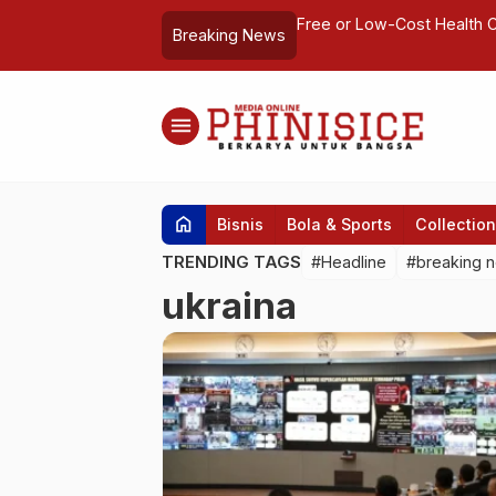
 Nama Jalan Cendrawasih
Free or Low-Cost Health 
Breaking News
menu
home
Bisnis
Bola & Sports
Collection
TRENDING TAGS
#Headline
#breaking 
ukraina