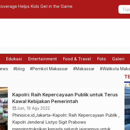
Coverage Helps Kids Get in the Game
BPS: Laju I
Edukasi
Entertainment
Food & Travel
Foto
Galeri
news
#blog
#Pemkot Makassar
#Makassar
#Walikota Mak
T
Kapolri: Raih Kepercayaan Publik untuk Terus
Kawal Kebijakan Pemerintah
calendar_month
Jum, 19 Agu 2022
Phinisice.id,Jakarta–Kapolri: Raih Kepercayaan Publik ,
Kapolri Jenderal Listyo Sigit Prabowo
menginstruksikan kepada seluruh jajarannya untuk