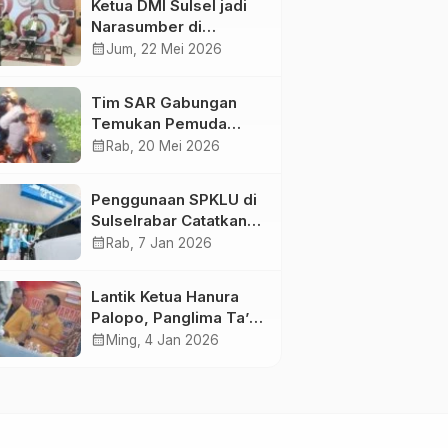
Ketua DMI Sulsel jadi
Narasumber di
Kompas Tv
calendar_month
Jum, 22 Mei 2026
Tim SAR Gabungan
Temukan Pemuda
Loncat ke Sungai
calendar_month
Rab, 20 Mei 2026
Pampang Makassar
Penggunaan SPKLU di
Sulselrabar Catatkan
Kenaikan Tiga Kali
calendar_month
Rab, 7 Jan 2026
Lipat di Tahun 2025
Lantik Ketua Hanura
Palopo, Panglima Ta’ :
Jabatan adalah
calendar_month
Ming, 4 Jan 2026
amanah siap
dipertanggung
jawabkan!