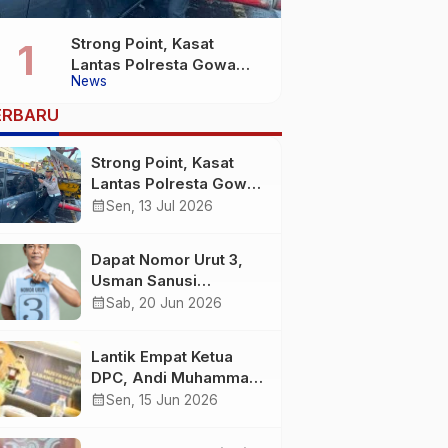
Strong Point, Kasat
Lantas Polresta Gowa
News
Sigap Bantu Korban
Kecelakaan
ERBARU
Strong Point, Kasat
Lantas Polresta Gowa
Sigap Bantu Korban
calendar_month
Sen, 13 Jul 2026
Kecelakaan
Dapat Nomor Urut 3,
Usman Sanusi
Komitmen Jadikan
calendar_month
Sab, 20 Jun 2026
Desa Buntuna Jauh
lebih Baik
Lantik Empat Ketua
DPC, Andi Muhammad
: Harus Bermental
calendar_month
Sen, 15 Jun 2026
Pejuang