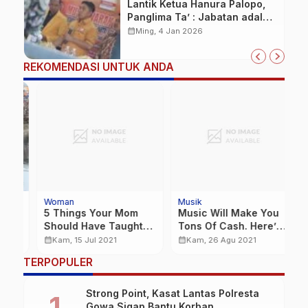
Lantik Ketua Hanura Palopo,
Panglima Ta’ : Jabatan adalah
amanah siap dipertanggung
calendar_month
Ming, 4 Jan 2026
jawabkan!
REKOMENDASI UNTUK ANDA
Woman
Musik
in
5 Things Your Mom
Music Will Make You
E
n,
Should Have Taught
Tons Of Cash. Here’s
K
You About Woman
How!
S
calendar_month
calendar_month
calendar_month
Kam, 15 Jul 2021
Kam, 26 Agu 2021
d
TERPOPULER
M
Strong Point, Kasat Lantas Polresta
Gowa Sigap Bantu Korban