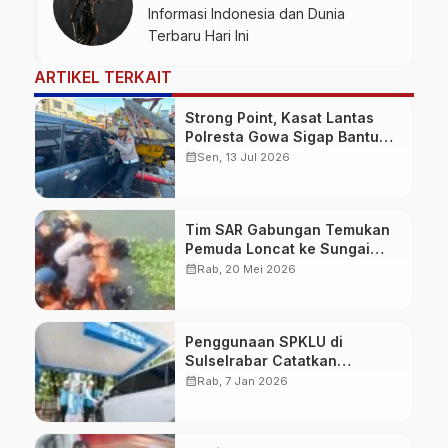
Informasi Indonesia dan Dunia
Terbaru Hari Ini
ARTIKEL TERKAIT
Strong Point, Kasat Lantas
Polresta Gowa Sigap Bantu
Korban Kecelakaan
calendar_month
Sen, 13 Jul 2026
Tim SAR Gabungan Temukan
Pemuda Loncat ke Sungai
Pampang Makassar
calendar_month
Rab, 20 Mei 2026
Penggunaan SPKLU di
Sulselrabar Catatkan
Kenaikan Tiga Kali Lipat di
calendar_month
Rab, 7 Jan 2026
Tahun 2025