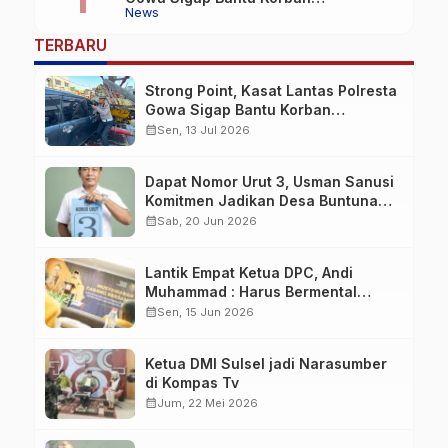
News
Kecelakaan
TERBARU
Strong Point, Kasat Lantas Polresta
Gowa Sigap Bantu Korban
Kecelakaan
calendar_month
Sen, 13 Jul 2026
Dapat Nomor Urut 3, Usman Sanusi
Komitmen Jadikan Desa Buntuna
Jauh lebih Baik
calendar_month
Sab, 20 Jun 2026
Lantik Empat Ketua DPC, Andi
Muhammad : Harus Bermental
Pejuang
calendar_month
Sen, 15 Jun 2026
Ketua DMI Sulsel jadi Narasumber
di Kompas Tv
calendar_month
Jum, 22 Mei 2026