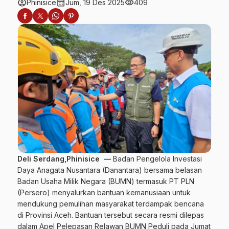
account_circle
calendar_month
visibility
Phinisice
Jum, 19 Des 2025
409
Deli Serdang,Phinisice —
Badan Pengelola Investasi
Daya Anagata Nusantara (Danantara) bersama belasan
Badan Usaha Milik Negara (BUMN) termasuk PT PLN
(Persero) menyalurkan bantuan kemanusiaan untuk
mendukung pemulihan masyarakat terdampak bencana
di Provinsi Aceh. Bantuan tersebut secara resmi dilepas
dalam Apel Pelepasan Relawan BUMN Peduli pada Jumat