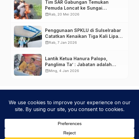
Tim SAR Gabungan Temukan
Pemuda Loncat ke Sungai
Pampang Makassar
calendar_month
Rab, 20 Mei 2026
Penggunaan SPKLU di Sulselrabar
Catatkan Kenaikan Tiga Kali Lipat
di Tahun 2025
calendar_month
Rab, 7 Jan 2026
Lantik Ketua Hanura Palopo,
Panglima Ta’ : Jabatan adalah
amanah siap dipertanggung
calendar_month
Ming, 4 Jan 2026
jawabkan!
Kebijakan Privasi
Kode Etik
Disclaimer