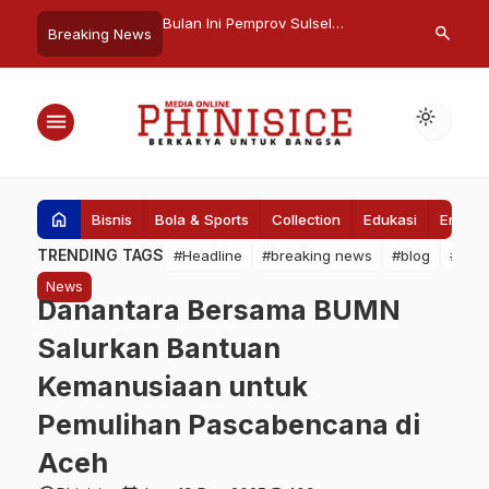
KSI Sebut Slogan
Bulan Ini Pemprov Sulsel
PD Parkir M
search
Breaking News
Kota Makan Enak,
Keluarkan SK Penlok Segmen E
Antigen dan
light_mode
menu
home
Bisnis
Bola & Sports
Collection
Edukasi
Entert
TRENDING TAGS
#Headline
#breaking news
#blog
#Pem
News
Danantara Bersama BUMN
Salurkan Bantuan
Kemanusiaan untuk
Pemulihan Pascabencana di
Aceh